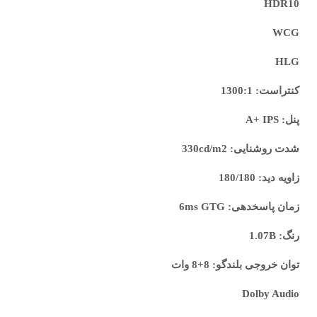
HDR10
WCG
HLG
کنتراست: 1300:1
پنل: A+ IPS
شدت روشنایی: 330cd/m2
زاویه دید: 180/180
زمان پاسخدهی: 6ms GTG
رنگ: 1.07B
توان خروجی بلندگو: 8+8 وات
Dolby Audio