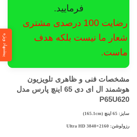
فرمایید.
رضایت 100 درصدی مشتری
شعار ما نیست بلکه هدف
پیشنهاد ویژه
ماست.
مشخصات فنی و ظاهری تلویزیون
هوشمند ال ای دی 65 اینچ پارس مدل
P65U620
سایز: 65 اینچ (165.1cm)
رزولوشن: Ultra HD 3840×2160