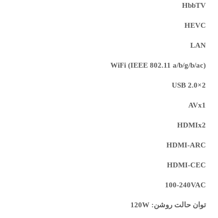
HbbTV
HEVC
LAN
WiFi (IEEE 802.11 a/b/g/b/ac)
USB 2.0×2
AVx1
HDMIx2
HDMI-ARC
HDMI-CEC
100-240VAC
توان حالت روشن: 120W