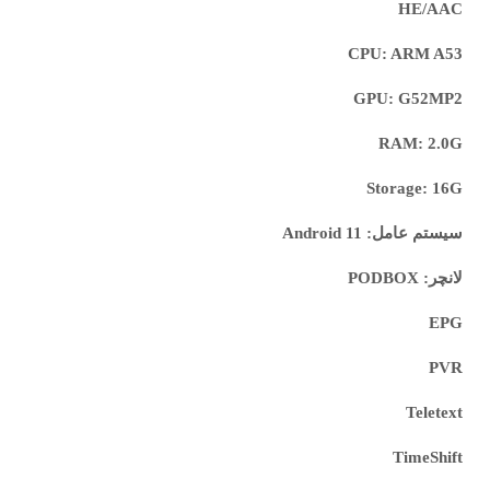
HE/AAC
CPU: ARM A53
GPU: G52MP2
RAM: 2.0G
Storage: 16G
سیستم عامل: Android 11
لانچر: PODBOX
EPG
PVR
Teletext
TimeShift