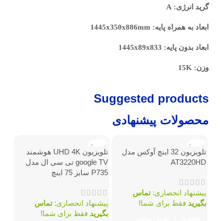
گرید انرژی: A
ابعاد به همراه پایه: 1445x350x886mm
ابعاد بدون پایه: 1445x89x833
وزن: 15K
Suggested products
محصولات پیشنهادی
ناموجود
ناموجود
تلویزیون 32 اینچ آوکس مدل
تلویزیون UHD 4K هوشمند
AT3220HD
google TV تی سی ال مدل
P735 سایز 75 اینچ
پیشنهاد انحصاری:
تماس
بگیرید
فقط برای شما!
پیشنهاد انحصاری:
تماس
بگیرید
فقط برای شما!
سام 
سفارش از طریق سایت