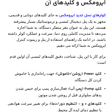
ایرومکس و کلیدهای آن
کولرهای نسل جدید ایرومکس
به جای کلیدهای دوتایی و قدیمی،
مجهز به یک پنل دیجیتال لمسی و ترموستاتیک بسیار پیشرفته
هستند. این پنل به عنوان مغز متفکر دستگاه، به شما اجازه
می‌دهد تا مدیریت کاملی روی دما، سرعت و عملکرد کولر داشته
باشید. در ادامه یک راهنمای استفاده از پنل و ریموت کنترل
ایرومکس به شما ارائه می دهیم.
برای کار با این پنل، شناخت دقیق کلیدهای لمسی آن اولین قدم
است:
کلید
Power (
روشن/خاموش
):
جهت راه‌اندازی یا خاموش
کردن کل دستگاه.
کلید
Pump (
پمپ آب
):
فعال‌سازی پمپ برای خیس شدن
پدهای سلولزی قبل از روشن شدن موتور.
کلیدهای + و - (تنظیم دور/دما
):
برای تغییر سرعت هوادهی
یا تنظیم دمای ایده آل محیط.