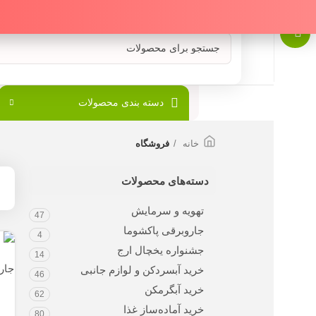
دسته بندی محصولات
خانه
فروشگاه
دسته‌های محصولات
تهویه و سرمایش
47
جاروبرقی پاکشوما
4
جشنواره یخچال ارج
14
جار
خرید آبسردکن و لوازم جانبی
46
خرید آبگرمکن
62
خرید آماده‌ساز غذا
80