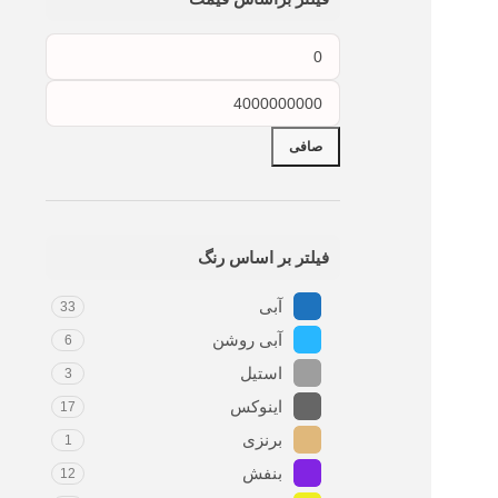
صافی
فیلتر بر اساس رنگ
آبی
33
آبی روشن
6
استیل
3
اینوکس
17
برنزی
1
بنفش
12