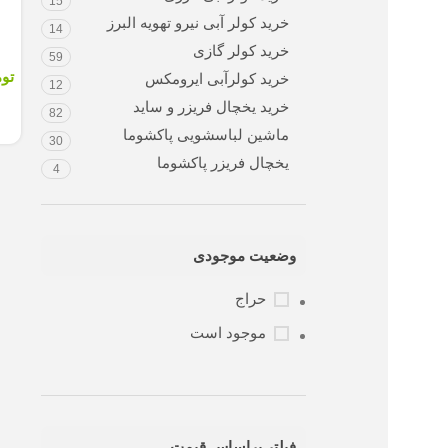
15
خرید کولر آبی نیرو تهویه البرز
14
خرید کولر گازی
59
تو
خرید کولرآبی ایرومکس
12
خرید یخچال فریزر و ساید
82
ماشین لباسشویی پاکشوما
30
یخچال فریزر پاکشوما
4
وضعیت موجودی
حراج
موجود است
فیلتر براساس قیمت