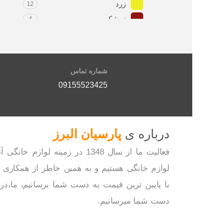
زرد
12
زرشکی
4
سبز
4
سرمه ای
2
سفید
137
شماره تماس
صورتی
2
09155523425
طلایی
3
طوسی
13
قرمز
47
درباره ی
پارسیان البرز
قهوه ای
9
مسی
فعالیت ما از سال 1348 در زم
2
مشکی
112
لوازم خانگی هستیم و به همین خاطر از همکاری با
نارنجی
2
با پایین ترین قیمت به دست شما برسانیم، ما،در 
نقره ای
33
دست شما میرسانیم.
نوک مدادی
21