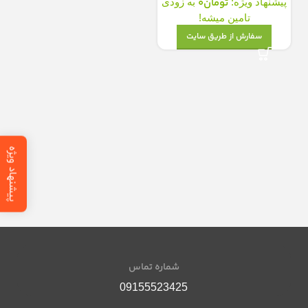
تومان
0
پیشنهاد ویژه:
به زودی
تامین میشه!
سفارش از طریق سایت
پیشنهاد ویژه
شماره تماس
09155523425