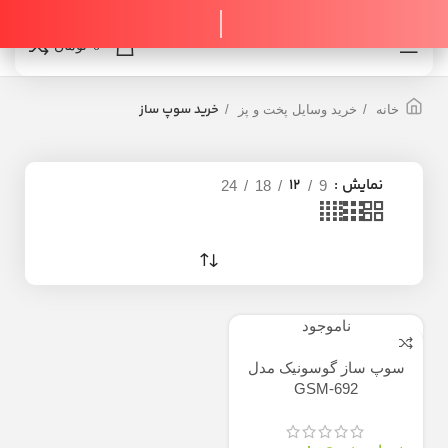
0
0
تومان
خرید سوپ ساز
خانه
خرید وسایل پخت و پز
نمایش
12
24
18
9
ناموجود
سوپ ساز گوسونیک مدل
GSM-692