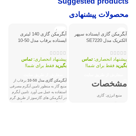
Suggested products
محصولات پیشنهادی
ناموجود
آبگرمکن گازی ایستاده سپهر
آبگرمکن گازی 140 لیتری
الکتریک مدل SE7220
ایستاده برفاب مدل 50-10
پیشنهاد انحصاری:
تماس
پیشنهاد انحصاری:
تماس
بگیرید
فقط برای شما!
بگیرید
فقط برای شما!
سفارش از طریق سایت
سفارش از طریق سایت
آبگرمکن گازی مدل 50-10
برفاب از
مشخصات
منبع گاز به منظور تامین آبگرم مصرفی
معمو
استفاده به عمل می آورد. تامین آبگرم
منبع انرژی:
گازی
در آبگرمکن های گازسوز از طریق گرم
کردن آب موجود در مخزن دستگاه
نوع آبگرمکن:
ایستاده
صورت می گیرد. آبگرمکن گازی برفاب
فقط 2 عدد باق
توان حرارتی اسمی (ارزش
با توجه به کیفیت ساخت بالا و ظرفیت
توم
خالص):
7400 کیلو کالری در
حرارتی مطلوب در رستوران ها،
سفا
ساعت
ادارات، بانک ها، فروشگاه ها و
سف
واحدهای مسکونی در مقیاس گسترده
توان حرارتی اسمی (ارزش