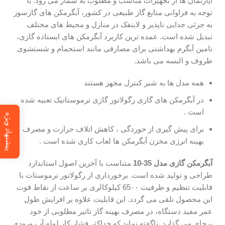
آپارتمان ها از تجهیزات مناسب و مطلوب به شمار می رود. با
توجه به فراوانی منابع گاز طبیعی در کشور، آبگرمکن های گازسوز
به جزئی جدایی ناپذیر و لاینفک در منازل و محیط های مختلف
تبدیل شده است. عمده ترین کاربرد آبگرمکن های ایستاده گازی،
تامین آبگرم بهداشتی برای مصارفی مانند استحمام و شستشوی
ظروف و البسه می باشد.
همه مدل ها به شیر کنترل مجهز هستند
در آبگرمکن های گازی رگولاتور گازی ترموستاتیک تعبیه شده
است .
پیشنهاد ویژه
برای پیش گیری از خوردگی ، کاهش اتلاف حرارت و مصرف
بهینه انرژی مخزن آبگرمکن ها لعاب کاری شده است .
آبگرمکن گازی مدل 35-10
متناسب با آخرین اصول استاندارد
طراحی و تولید شده است. برخورداری از رگولاتور ترموستات با
قابلیت تنظیم و ظرفیت 65۰۰ کیلوکالری بر ساعت از نقاط قوت
این محصول تلقی می گردد. این قابلیت علاوه بر افزایش طول
عمر مفید دستگاه، در مصرف بهینه گاز تاثیر مطلوبی از خود
برجای می گذارد. ناگفته نماند که حداکثر فشار کار لوله آب ورودی