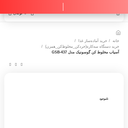
0
0
تومان
خانه
خرید آماده‌ساز غذا
خرید دستگاه سه‌کاره(خردکن_مخلوط‌کن_همزن)
آسیاب مخلوط کن گوسونیک مدل GSB-437
ناموجود