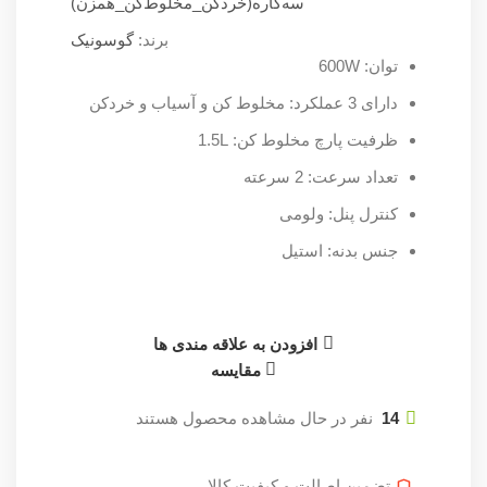
سه‌کاره(خردکن_مخلوط‌کن_همزن)
برند:
گوسونیک
توان: 600W
دارای 3 عملکرد: مخلوط کن و آسیاب و خردکن
ظرفیت پارچ مخلوط کن: 1.5L
تعداد سرعت: 2 سرعته
کنترل پنل: ولومی
جنس بدنه: استیل
افزودن به علاقه مندی ها
مقایسه
14
نفر در حال مشاهده محصول هستند
تضمین اصالت و کیفیت کالا