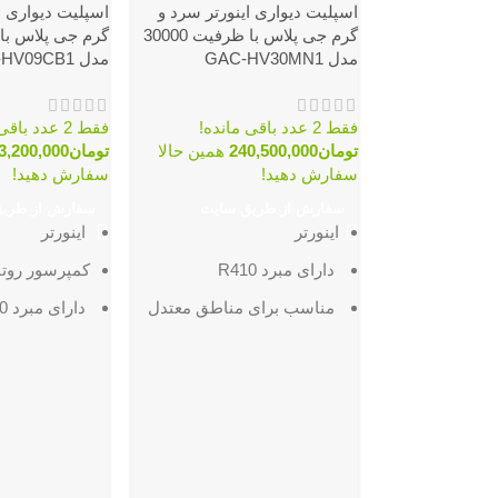
اسپلیت دیواری اینورتر سرد و
اسپلیت دیواری ا
گرم جی پلاس با ظرفیت 30000
مدل GAC-HV30MN1
مدل GAC-HV09CB1
فقط 2 عدد باقی مانده!
فقط 2 عدد باقی مانده!
تومان
240,500,000
همین حالا
تومان
3,200,000
سفارش دهید!
سفارش دهید!
سفارش از طریق سایت
سفارش از طری
اینورتر
اینورتر
دارای مبرد R410
کمپرسور روتا
مناسب براى مناطق معتدل
دارای مبرد R410
قابلیت کارکرد تا دمای 48
مناسب براى 
درجه
مجهز به فیلتر چند لایه
درجه
ابعاد پنل داخلی :
مجهز به پره 
360*260*1280 میلیمتر
ضدزنگ