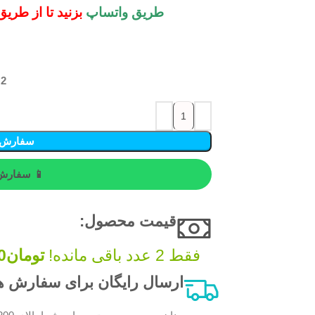
طریق واتساپ
بزنید تا از طری
2 در انبار
سفارش 
📱 سفارش 
قیمت محصول:​
فقط 2 عدد باقی مانده!
تومان
0
ارسال رایگان برای سفارش های بالای 200 