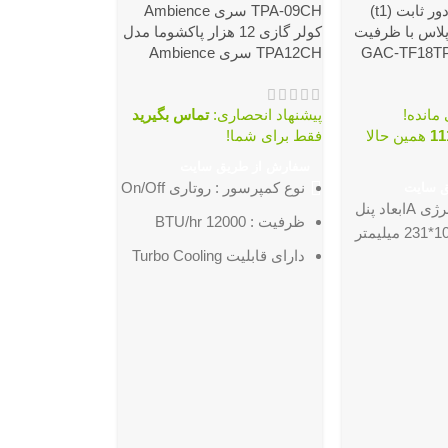
اسپلیت دیواری دور ثابت (t1)
لاس با ظرفیت
کولر گازی 12 هزار پاکشوما مدل
TPA12CH سری Ambience
پیشنهاد انحصاری:
تماس بگیرید
11
همین حالا
فقط برای شما!
سفارش از طریق سایت
نوع کمپرسور :
روتاری On/Off
ق سایت
دارای برچسب انرژی Aابعاد پنل
ATAS1803CP7
ظرفیت :
12000 BTU/hr
دارای قابلیت Turbo Cooling
پیشنهاد انحصار
برای سریع تر خنک کردن
برای شما!
محیط
سفارش از طری
دارای قابلیت برفک زدایی
گرید انرژی:
A++
خودکار
توان دستگاه:
میزان پرتاب باد
تا ۱۰ متر
ظرفیت
مصرف انرژی
A
سرمایشی:
u/h)