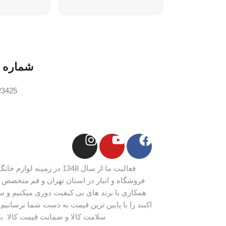
ابعاد پنل داخل
285*205*728میلیمتر
شماره 
23425
فعالیت ما از سال 1348 در زم
فروشگاه و انبار در استان تهران و قم متخصص ل
همکاری با برند های بی کیفیت دوری میکنیم و س
اکبند را با پایین ترین قیمت به دست شما برسانیم، 
سلامت کالا و ضمانت قیمت کالا ب