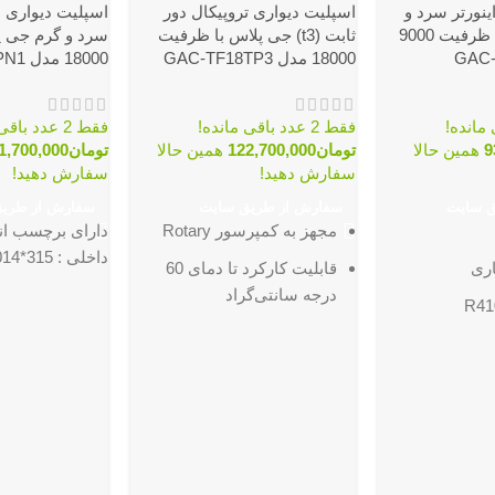
ینورتر سرد و
اسپلیت دیواری تروپیکال دور
گرم جی پلاس با ظرفیت 9000
ثابت (t3) جی پلاس با ظرفیت
سرد و گرم جی پ
18000 مدل GAC-TF18TP3
18000 مدل GAC-TF18TPN1
فقط 2 عدد باقی مانده!
فقط 2 عدد باقی مانده!
9
همین حالا
تومان
122,700,000
همین حالا
تومان
1,700,000
سفارش دهید!
سفارش دهید!
ق سایت
سفارش از طریق سایت
سفارش از طری
مجهز به کمپرسور Rotary
داخلی : 315*1014*231 میلیمتر
ری
قابلیت کارکرد تا دمای 60
درجه سانتی‌گراد
مناسب مناطق معتدل و
مناطق معتدل
گرم‌سیری (Tropical)
قابلیت کارکرد تا دمای 48
مجهز به سیستم Golden Fin
ابعاد پنل داخلی :
های طلایی
315*231*1014 میلیمتر