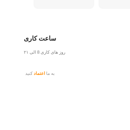
نوع برق مصر
جریان نامی 
آمپر):
10/3
میزان شدت ص
ساعت کاری
داخلی):
38db
میزان شدت ص
روز های کاری 8 الی ۲۱
بیرونی):
58db
لوله مایع (رف
به ما
اعتماد
کنید