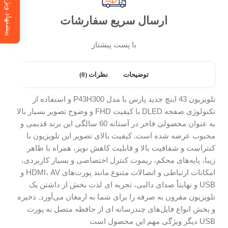
پیشنهاد ویژه
ارسال سریع سفارشات
با پست پیشتاز
توضیحات
نظرات (0)
تلویزیون 43 اینچ جدید پارس با مدل P43H300 و استفاده از
تکنولوژی صفحه DLED با کیفیت FHD و وضوح تصویر بسیار بالا
به عنوان محصولی فاخر در آستانه 60 سالگی این برند قدیمی و
محبوب عرضه شده است. کیفیت بالای تصویر این تلویزیون با
کنتراست و شفافیت بالا و قابلیت کاهش نویز، همراه با ظاهر
زیبا، پایه‌های محکم، ریموت کنترل اختصاصی و بسیار کاربردی،
امکانات ارتباطی و اتصالات متنوع مانند پورت‌های HDMI، AV و
USB و نهایتاً صدای دالبی، تجربه ای لذت بخش از داشتن یک
تلویزیون مقرون به صرفه را برای شما به ارمغان می‌آورد. ذخیره
و پخش انواع فایل‌های چندرسانه ای از حافظه متصل به پورت
USB دیگر ویژگی مهم این محصول است