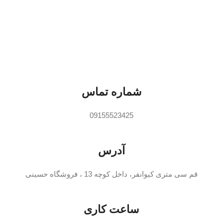
مش
د
ک
فن
م
ر
شماره تماس
ب
خ
09155523425
20 وا
ا
آدرس
قم سی متری کیوانفر، داخل کوچه 13 ، فروشگاه حسینی
ساعت کاری