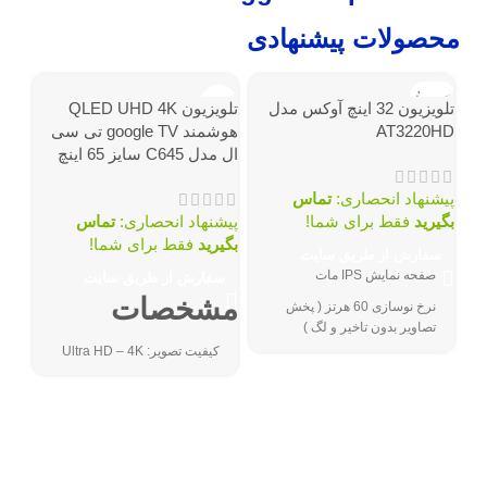
محصولات پیشنهادی
ناموجود
نامو
تلویزیون 32 اینچ آوکس مدل
تلویزیون QLED UHD 4K
AT3220HD
هوشمند google TV تی سی
ال مدل C645 سایز 65 اینچ
پیشنهاد انحصاری:
تماس
بگیرید
فقط برای شما!
پیشنهاد انحصاری:
تماس
بگیرید
فقط برای شما!
سفارش از طریق سایت
صفحه نمایش IPS مات
سفارش از طریق سایت
مشخصات
نرخ نوسازی 60 هرتز ( پخش
تصاویر بدون تاخیر و لگ )
P735 سایز 
کیفیت تصویر: Ultra HD – 4K
فناوری ال ای دی ( تصاویری شفاف
با کنتراست بالا و کمتر شدن هزینه
فناوری‌های ارتباطی: بلوتوث، شبکه
برق )
پیش
بی سیم Wi-Fi، پورت HDMI، پورت
USB، پورت LAN
بگیر
تکنولوژی صفحه نمایش: QLED
سف