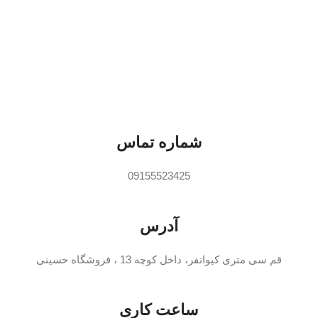
د
2 دور
مصرف انرژی پایین و توان
ابع
شستشوی بالا
وز
سیستم پروانه حباب ساز
ظر
مجهز به رله حرارتی برای جلوگیری
از سوختن موتور
شماره تماس
09155523425
آدرس
قم سی متری کیوانفر، داخل کوچه 13 ، فروشگاه حسینی
ساعت کاری