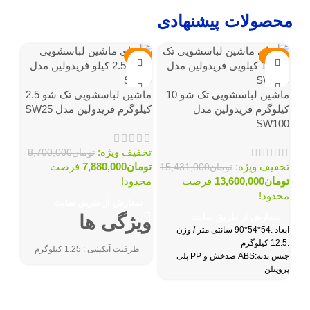
محصولات پیشنهادی
3%
-9%
-12%
ماشین لباسشویی تک شو 10
ماشین لباسشویی تک شو 2.5
کیلوگرم فریدولین مدل
کیلوگرم فریدولین مدل SW25
SW100
تخفیف ویژه:
تومان
8,700,000
تخفیف ویژه:
تومان
7,880,000
فرصت
تومان
15,431,000
تومان
13,600,000
فرصت
محدود!
ماش
محدود!
سفارش از طریق سایت
0G
سفارش از طریق سایت
ویژگی ها
ابعاد :54*54*90 سانتی متر / وزن
:12.5 کیلوگرم
ظرفیت آبکشی : 1.25 کیلوگرم
تخف
جنس بدنه:ABS ضدخش و PP پلی
توم
پروپیلن
زمان آبکشی : 1 تا 3 دقیقه- 1 دور
محد
دور موتور شستشو:1400 دور بر
بدنه سبک و قابل حمل
دقیقه
ظرفیت شستشو :10
سف
کیلوگرم
زمان شستشو:1 تا 15 دقیقه -
دارای سبد آب گیری