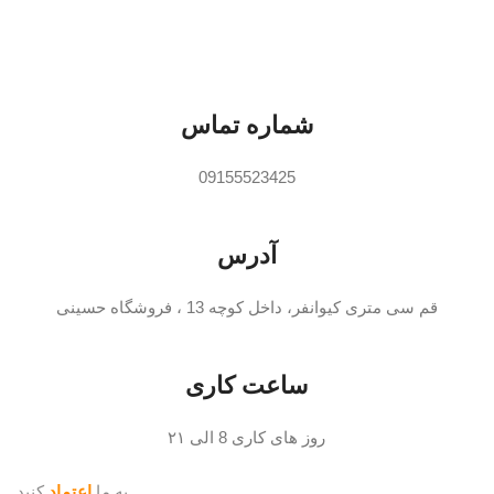
ج
ظ
پ
شماره تماس
ش
م
09155523425
د
آدرس
قم سی متری کیوانفر، داخل کوچه 13 ، فروشگاه حسینی
ساعت کاری
روز های کاری 8 الی ۲۱
به ما
اعتماد
کنید