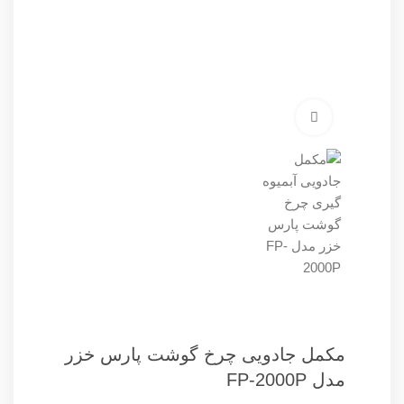
برای بزرگنمایی کلیک کنید
مكمل جادويی چرخ گوشت پارس خزر
مدل FP-2000P