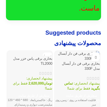
ماست.
Suggested products
محصولات پیشنهادی
ناموجود
ناموجود
نامو
بخاری برقی پاس خزر مدل
بخاری برقی فن دار آبسال
TL2000
مدل 330F
پیشنهاد انحصاری:
پیشنهاد انحصاری:
تماس
تومان
2,620,000
فقط برای
بگیرید
فقط برای شما!
شما!
سفارش از طریق سایت
سفارش از طریق سایت
بخا
قابلیت استفاده بر روی
:
زمین,روی
رنگ : خاکستریابعاد : 680 * 460 * 120
1441A
میز
میلیمترنصب دیواری و زمینیدارای