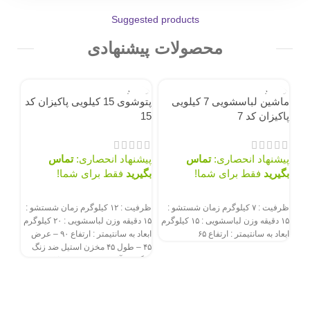
Suggested products
محصولات پیشنهادی
ناموجود
ناموجود
نامو
ماشین لباسشویی 7 کیلویی
پتوشوی 15 کیلویی پاکیزان کد
پاکیزان کد 7
15
پیشنهاد انحصاری:
تماس
پیشنهاد انحصاری:
تماس
بگیرید
فقط برای شما!
بگیرید
فقط برای شما!
سفارش از طریق سایت
سفارش از طریق سایت
ظرفیت : ۷ کیلوگرم زمان شستشو :
ظرفیت : ۱۲ کیلوگرم زمان شستشو :
۱۵ دقیقه وزن لباسشویی : ۱۵ کیلوگرم
۱۵ دقیقه وزن لباسشویی : ۲۰ کیلوگرم
ابعاد به سانتیمتر : ارتفاع ۶۵
ابعاد به سانتیمتر : ارتفاع ۹۰ – عرض
۴۵ – طول ۴۵ مخزن استیل ضد زنگ
چنگ زن آلومینیوم فشرده دایکست
پتو
بزرگ درب از ورق گالوانیزه درجه یک
3
با پوشش رنگ الکترواستاتیک