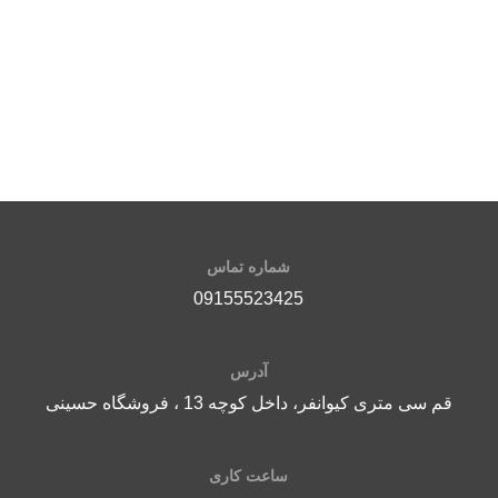
پیش
بگیر
سف
ابعاد
شماره تماس
09155523425
آدرس
قم سی متری کیوانفر، داخل کوچه 13 ، فروشگاه حسینی
ساعت کاری