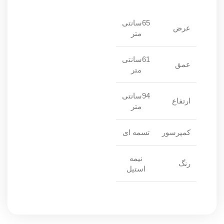
65سانتی
عرض
متر
61سانتی
عمق
متر
94سانتی
ارتفاع
متر
کمپرسور
تسمه ای
نیمه
رنگ
استیل