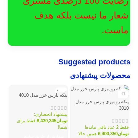
رضایت 100 درصدی مشتری
شعار ما نیست بلکه هدف
ماست.
Suggested products
محصولات پیشنهادی
ناموجود
پنكه پارس خزر مدل 4010
پنكه رومیزی پارس خزر مدل
3010
پیشنهاد انحصاری:
تومان
8,430,345
فقط برای
فقط 2 عدد باقی مانده!
شما!
تومان
6,400,350
همین حالا
سفارش از طریق سایت