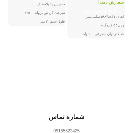
سفارش دهید!
جنس پره : پلاستیک
پنكه
سفارش از طریق سایت
سرعت گردش پروانه : ۱۲۵۰
ابعاد : ۵۸x۴۸x۳۱ سانتی‌متر
طول سیم : ۳ متر
وزن : ۵ کیلوگرم
فقط 2 عدد باق
تعداد تنظیمات سرعت پنکه : سه
توم
حداکثر توان مصرفی : ۶۰ وات
سفا
حجم باددهی : ۵۶ متر مکعب بر دقیقه
سف
تعداد پره : ۴ پره
گرید 
قابلی
_ قا
نحوه
حداکث
حجم باددهی
شماره تماس
09155523425