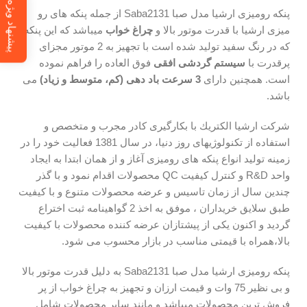
پیشنهاد ویژه
پنکه رومیزی ارشیا مدل صبا Saba2131 از جمله پنکه های رو
میزی ارشیا با قدرت موتور بالا و
چراغ خواب
میباشد که این پنکه
که در رنگ سفید تولید شده است با تجهیز به 2 موتور مجزای
پرقدرت با
سیستم گردشی افقی
فوق العاده را فراهم نموده
است. همچنین دارای
3 سرعت باد دهی (کم، متوسط و زیاد)
می
باشد.
شركت ارشيا الكتريك با بکارگیری کادر مجرب و متخصص و
استفاده از تکنولوژیهای روز دنیا، در سال 1381 فعالیت خود را در
زمینه تولید انواع پنکه های رومیزی آغاز و از همان ابتدا به ایجاد
واحد R&D و كنترل كيفيت QC محصولات اقدام نمود و با گذر
چندین سال از زمان تاسیس و عرضه محصولات متنوع و با کیفیت
طبق سلایق خریداران ، موفق به اخذ 2 گواهينامه ثبت اختراع
گردید و اکنون یکی از پیشتازان عرضه کننده محصولات با کیفیت
بالا،همراه با قیمتی مناسب در بازار محسوب می شود.
پنکه رومیزی ارشیا مدل صبا Saba2131 به دلیل قدرت موتور بالا
و بی نظیر 75 وات و قیمت ارزان و تجهیز به چراغ خواب از پر
فروش ترین محصولات میباشد و مانند سایر محصولات شامل