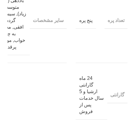
باددهی (کم،
متوسط و
زیاد), سیستم
تعداد پره
سایر مشخصات
پنج پره
گردشی
افقی, مجهز
به چراغ
خواب, موتور
پرقدرت
24 ماه
گارانتی
ارشیا و 5
گارانتی
سال خدمات
پس از
فروش