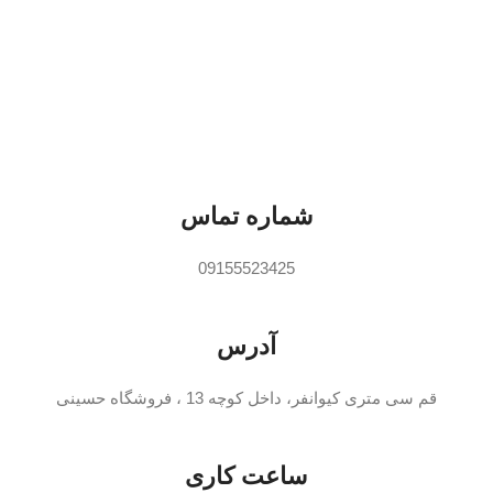
تعداد پ
جنس 
رنگ 
سرعت 
تعدا
اقلا
شماره تماس
09155523425
آدرس
قم سی متری کیوانفر، داخل کوچه 13 ، فروشگاه حسینی
ساعت کاری