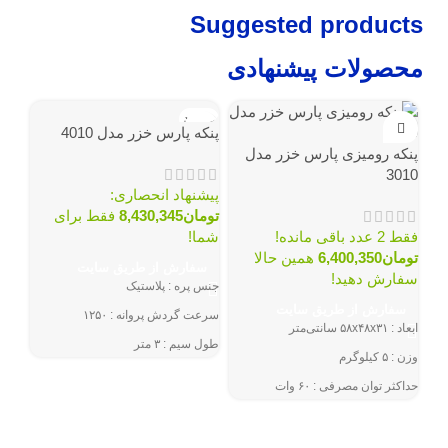
Suggested products
محصولات پیشنهادی
ناموجود
پنكه پارس خزر مدل 4010
پنكه رومیزی پارس خزر مدل
3010
پیشنهاد انحصاری:
تومان
8,430,345
فقط برای
فقط 2 عدد باقی مانده!
شما!
تومان
6,400,350
همین حالا
سفارش از طریق سایت
سفارش دهید!
جنس پره : پلاستیک
پنكه
سفارش از طریق سایت
سرعت گردش پروانه : ۱۲۵۰
ابعاد : ۵۸x۴۸x۳۱ سانتی‌متر
طول سیم : ۳ متر
وزن : ۵ کیلوگرم
فقط 2 عدد باق
تعداد تنظیمات سرعت پنکه : سه
توم
حداکثر توان مصرفی : ۶۰ وات
سفا
حجم باددهی : ۵۶ متر مکعب بر دقیقه
سف
تعداد پره : ۴ پره