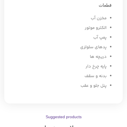
قطعات
مخزن آب
الکترو موتور
پمپ آب
پدهای سلولزی
دریچه ها
پایه چرخ دار
بدنه و سقف
پنل جلو و عقب
Suggested products