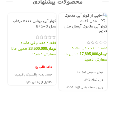
محصولات پیشنهادی
کولر آبی پرتابل 5000 برفاب
کولر آبی متحرک آبسال مدل
مدل BF5-O
AC26
فقط 2 عدد باقی مانده!
فقط 2 عدد باقی مانده!
همین حالا
تومان
28,500,000
همین حالا
سفارش دهید!
تومان
17,895,000
سفارش دهید!
سفارش از طریق سایت
فاقد قالب یخ
سفارش از طریق سایت
مدل +
توان مصرفی (w)
:
۸۰
جنس بدنه: پلاستیک باکیفیت
وزن (kg)
:
۱۲/۵
کنترل از راه دور: دارد
فقط 2 عدد باقی
وزن با بسته بندی (kg)
:
۱۴/۵
نوع خنک کننده: پد سلولزی
توم
سفا
قابلیت گردش اتوماتیک پره های
عمودی : دارد
سف
توان الکترو موتور: 235 وات
د