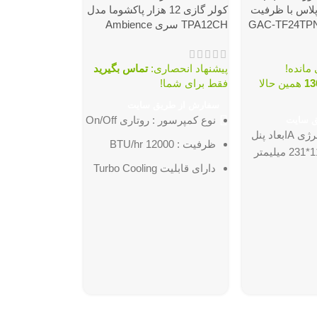
لاس با ظرفیت
کولر گازی 12 هزار پاکشوما مدل
TPA12CH سری Ambience
پیشنهاد انحصاری:
تماس بگیرید
13
همین حالا
فقط برای شما!
سفارش از طریق سایت
نوع کمپرسور :
روتاری On/Off
ق سایت
دارای برچسب انرژی Aابعاد پنل
ATAS1201HR7
ظرفیت :
12000 BTU/hr
دارای قابلیت Turbo Cooling
پیشنهاد انحصار
برای سریع تر خنک کردن
برای شما!
محیط
سفارش از طری
دارای قابلیت برفک زدایی
گرید انرژی:
A++
خودکار
توان دستگاه:
میزان پرتاب باد
تا ۱۰ متر
ظرفیت
مصرف انرژی
A
سرمایشی:
u/h)