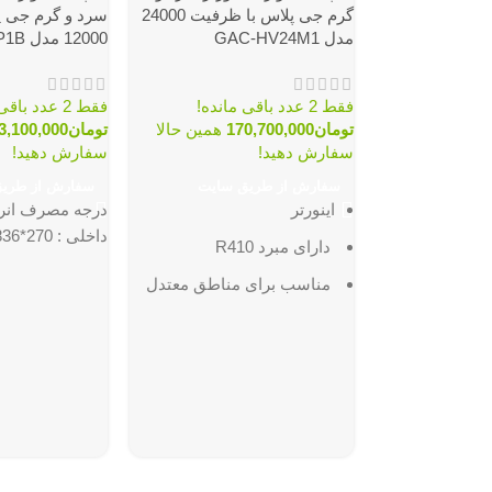
گرم جی پلاس با ظرفیت 24000
سرد و گرم جی پ
مدل GAC-HV24M1
12000 مدل GAC-TF12TP1B
فقط 2 عدد باقی مانده!
فقط 2 عدد باقی مانده!
تومان
170,700,000
همین حالا
تومان
3,100,000
سفارش دهید!
سفارش دهید!
سفارش از طریق سایت
سفارش از طری
اینورتر
داخلی : 270*836*210 میلیمتر
دارای مبرد R410
مناسب براى مناطق معتدل
قابلیت کارکرد تا دمای 48
درجه
مجهز به فیلتر چند لایه
ابعاد پنل داخلی :
320*235*1235 میلیمتر