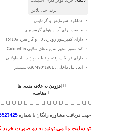
دسته:
خرید کولر گازی اسپلیت
برند:
جی پلاس
عملکرد: سرمايش و گرمایش
مناسب برای آب و هوای گرمسیری
لیک کنید
دارای کمپرسور روتاری T3 و گاز مبرد R410a
کندانسور مجهز به پره های طلایی GoldenFin
دارای فن 6 سرعته و قابلیت پرتاب باد طولانی
ابعاد پنل داخلی : 1961*490*636 میلیمتر
افزودن به علاقه مندی ها
مقایسه
جهت دریافت مشاوره رایگان با شماره
5523425
تو سایت ما می تونید به دو صورت خرید کن