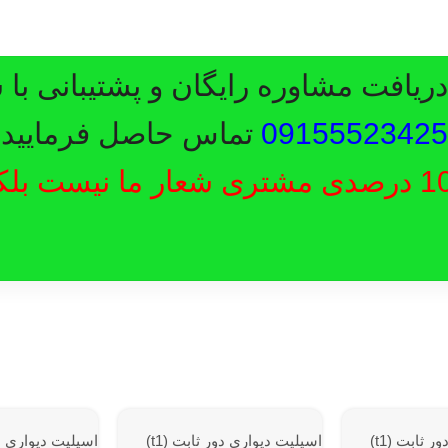
یافت مشاوره رایگان و پشتیبانی با 
09155523425
تماس حاصل فرمایید.
رضایت 100 درصدی مشتری شعار ما نیست ب
اسپلیت دیواری دور ثابت (t1)
اسپلیت دیواری دور ثابت (t1)