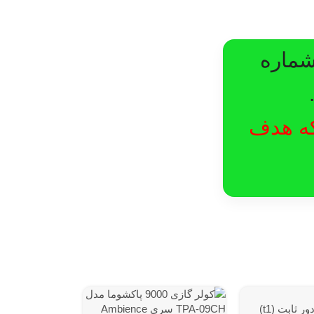
شماره
لکه هدف
ناموجود
اسپلیت دیواری دور ثابت (t1)