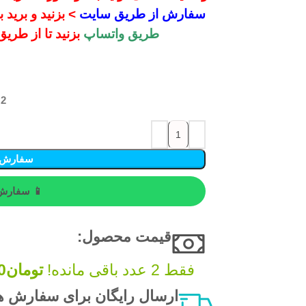
سفارش از طریق سایت
> بزنید و برید
طریق واتساپ
بزنید تا از طری
2 در انبار
سفارش 
📱 سفارش 
قیمت محصول:​
فقط 2 عدد باقی مانده!
تومان
0
ارسال رایگان برای سفارش های بالای 200 