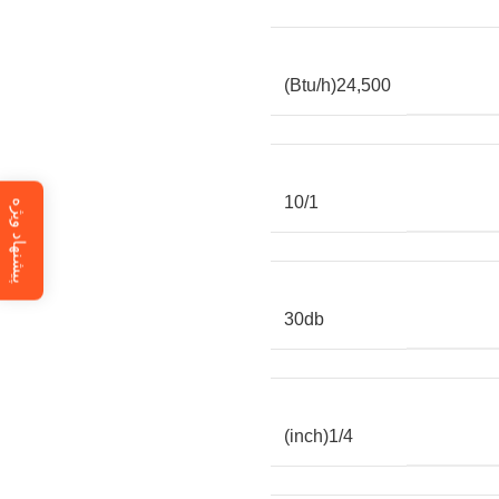
24,500(Btu/h)
10/1
پیشنهاد ویژه
30db
1/4(inch)