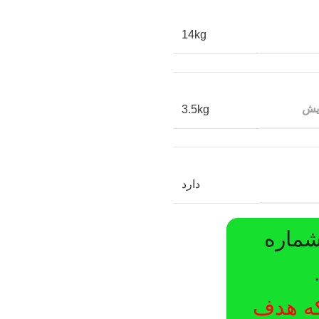
14kg
ایش
3.5kg
دارد
شماره
لکه هدف