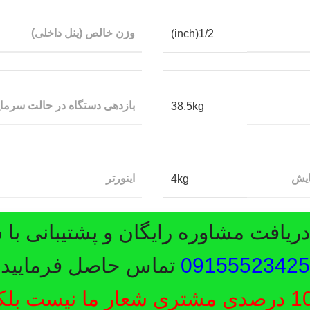
وزن خالص (پنل داخلی)
1/2(inch)
بازدهی دستگاه در حالت سرم
38.5kg
ایش
اینورتر
4kg
یافت مشاوره رایگان و پشتیبانی با 
09155523425
تماس حاصل فرمایید.
رضایت 100 درصدی مشتری شعار ما نیست ب