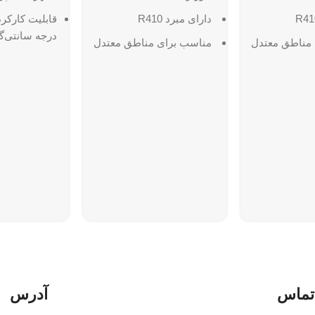
دارای مبرد R410
درجه سانتی‌گر
مناطق معتدل
مناسب براى مناطق معتدل
مناسب مناطق
قابلیت کارکرد تا دمای 48
قابلیت کارکرد تا دمای 48
گرم‌سیری (Tropical)
درجه
مجهز به سیستم n Fin
 چند لایه
مجهز به فیلتر چند لایه
ابعاد پنل داخل
ی :
ابعاد پنل داخلی :
315*230*1131 میلیمتر
360*260*1280 میلیمتر
تماس
آدرس