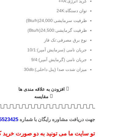
گرید انرژی:
A++
توان دستگاه:
24K
ظرفیت سرمایشی:
24,000(Btu/h)
لیک کنید
ظرفیت گرمایشی:
24,500(Btu/h)
نوع برق مصرفی:
تک فاز
جریان نامی (سرمایش آمپر):
10/1
جریان نامی (گرمایش آمپر):
9/4
میزان شدت صدا (پنل داخلی):
30db
افزودن به علاقه مندی ها
مقایسه
جهت دریافت مشاوره رایگان با شماره
5523425
تو سایت ما می تونید به دو صورت خرید کن