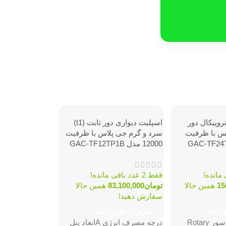
روپیکال دور
اسپلیت دیواری دور ثابت (t1)
جی پلاس با ظرفیت
سرد و گرم جی پلاس با ظرفیت
12000 مدل GAC-TF12TP1B
فقط 2 عدد باقی مانده!
15
همین حالا
تومان
83,100,000
همین حالا
سفارش دهید!
ق سایت
سفارش از طریق سایت
Rotary
درجه مصرف انرژی Aابعاد پنل