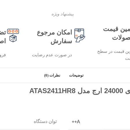
پیشنهاد ویژه
ین قیمت
امکان مرجوع
تض
ولات
سفارش
اص
ین قیمت در سطح
در صورت عدم رضایت
فرو
نت
توضیحات
نظرات (0)
ATA
توان دستگاه
A++