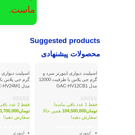
ماست.
Suggested products
محصولات پیشنهادی
اسپلیت دیواری اینورتر سرد و
اسپلیت دیواری ا
گرم جی پلاس با ظرفیت 12000
مدل GAC-HV12CB1
مدل GAC-HV24M1
فقط 1 عدد باقی مانده!
فقط 2 عدد باقی مانده!
تومان
104,500,000
همین حالا
تومان
0,700,000
سفارش دهید!
سفارش دهید!
سفارش از طریق سایت
سفارش از طری
اینورتر
اینورتر