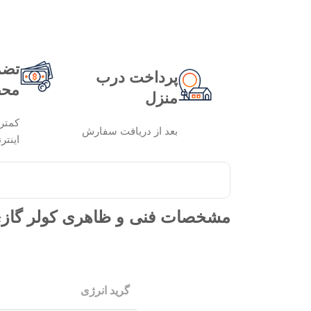
تضم
پرداخت درب
محص
منزل
کمتر
بعد از دریافت سفارش
اینتر
مشخصات فنی و ظاهری کولر گازی 24000 ارج مدل S2411HR8
گرید انرژی