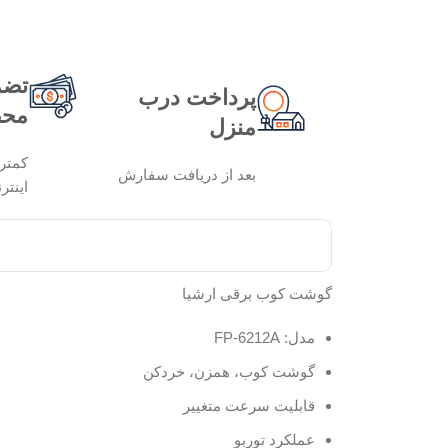
تضم
پرداخت درب
محص
منزل
کمتر
بعد از دریافت سفارش
اینتر
گوشت کوب برقی ارشیا
مدل: FP-6212A
گوشت کوب، همزن، خردکن
قابلیت سرعت متغییر
عملکرد توربو