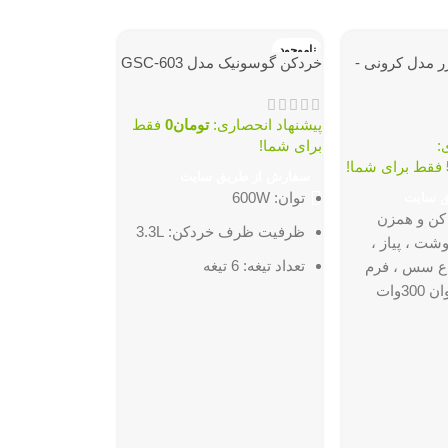
ناموجود
ناموجود
 مدل کرونی -
خردکن گوسونیک مدل GSC-603
پیشنهاد انحصاری:
تومان
0
فقط
:
برای شما!
فقط برای شما!
سفارش از طریق سایت
توان: 600W
ق سایت
کن و همزن
ظرفیت ظرف خردکن: 3.3L
ت ، پیاز ،
خردکن گوسونیک مدل 
تعداد تیغه: 6 تیغه
اع سس ، فرم
دادن خامه و ...توان 300وات
تعداد سرعت: 2 سرعته
پیشنهاد انحصار
گی : مشکی و
برای شما!
جنس تیغه: تیتانیوم
سفارش از طری
جنس ظرف خردکن: شیشه
توان: 400W
ظرفیت ظرف خ