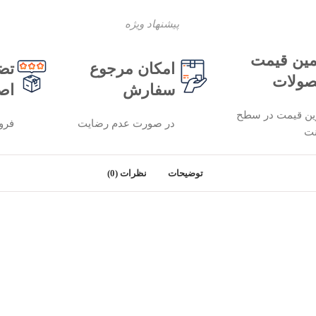
پیشنهاد ویژه
ین قیمت
امکان مرجوع
تض
ولات
سفارش
اص
ین قیمت در سطح
در صورت عدم رضایت
فرو
نت
توضیحات
نظرات (0)