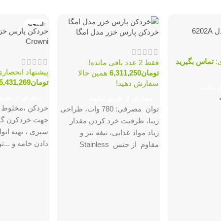
ناموجود
620
خردکن پارس خزر
خردکن پارس خزر مدل امگا
Crowni
ی:
تماس بگیرید
فقط 2 عدد باقی مانده!
پیشنهاد انحصاری
تومان
6,311,250
همین حالا
تومان
5,431,269
سفارش دهید!
ق سایت
سفارش از طری
سفارش از طریق سایت
خردکن ،مخلوط 
توان مصرفی
:
780 وات،
طراحی
جهت خردکرن گوش
زيبا،
ظرفيت خرد كردن مقدار
سبزی ، تهیه انو
زياد مواد غذايی،
تيغه
تیز و
مقاوم
از جنس
Stainless
محصولترکیب رن
Steel
با قابليت قفل شدن
روي
نقره ایی
بدنه و دکمه فشاري جهت
سهولت جداساز تیغه