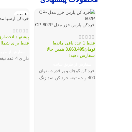
ناموجود
خردکن ارشیا مدل 2A
خردكن پارس خزر مدل CP-802P
پیشنهاد انحصار
فقط 1 عدد باقی مانده!
فقط برای شما!
تومان
3,663,495
همین حالا
سفارش از طری
سفارش دهید!
دارای 4 عدد تیغه
سفارش از طریق سایت
خرد كن كوچك و پر قدرت، توان
400 وات، تيغه خرد كن ضد زنگ