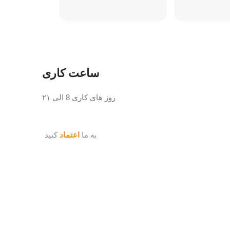
تعداد تیغه: دو 
جنس تیغه: اس
جنس ظرف خر
تنظیمات سرع
ساعت کاری
روز های کاری 8 الی ۲۱
به ما
اعتماد
کنید