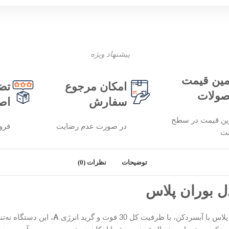
پیشنهاد ویژه
ین قیمت
امکان مرجوع
تض
ولات
سفارش
اص
ین قیمت در سطح
در صورت عدم رضایت
فرو
نت
توضیحات
نظرات (0)
ل بوران پلاس
A
، این دستگاه نه‌