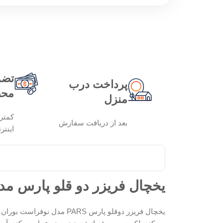
تضم
پرداخت درب
محص
منزل
کمتر
بعد از دریافت سفارش
اینتر
یخچال فریزر دو قلو پارس مد
یخچال فریزر دوقلو پارس PARS مدل نوفراست بوران پلاس با آبسردکن، با ظرفیت کل 30 فوت و گرید انرژی