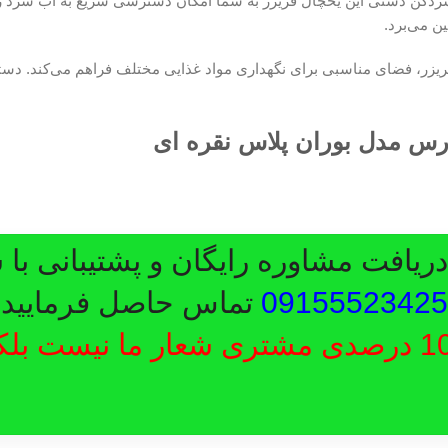
بسردکن دستی این یخچال فریزر به شما امکان دسترسی سریع به آب سرد را
ین می‌برد.
ا 6 طبقه و 2 کشو در یخچال و 2 کشو در فریزر، فضای مناسبی برای نگهداری مواد غذایی مختلف فر
ارس مدل بوران پلاس نقره ای
یافت مشاوره رایگان و پشتیبانی با 
09155523425
تماس حاصل فرمایید.
رضایت 100 درصدی مشتری شعار ما نیست ب