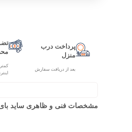
تضم
پرداخت درب
محص
منزل
کمتر
بعد از دریافت سفارش
اینتر
مشخصات فنی و ظاهری ساید بای س