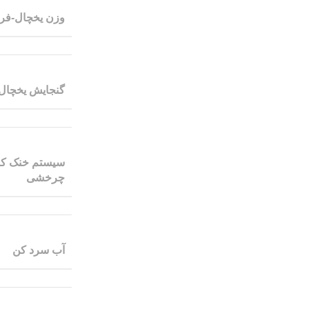
وزن یخچال-فری
گنجایش یخچال-
سیستم خنک کن
چرخشی
آب سرد کن