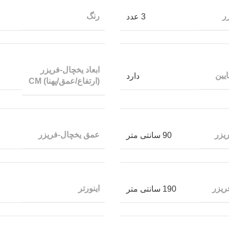
ر
رنگ
3 عدد
ابعاد یخچال-فریزر
یین
دارد
(ارتفاع/عمق/پهنا) CM
یزر
عمق یخچال-فریزر
90 سانتی متر
ریزر
اینورتر
190 سانتی متر