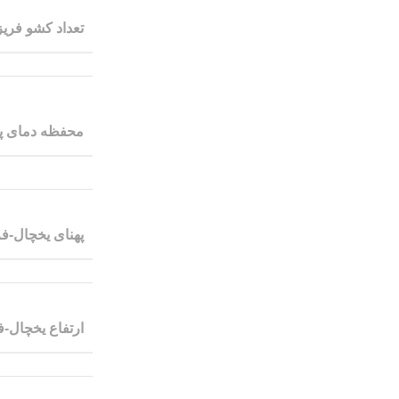
تعداد کشو فریز
محفظه دمای پا
پهنای یخچال-فر
ارتفاع یخچال-ف