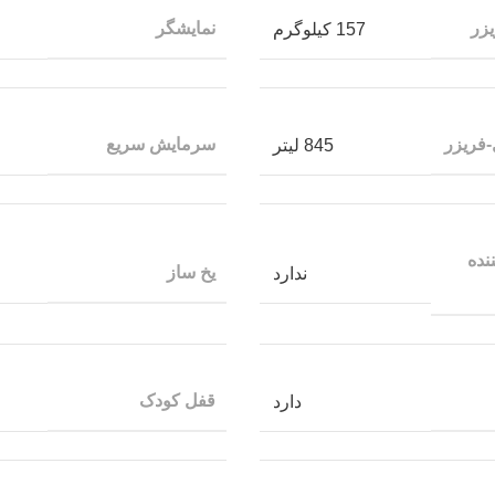
زر
نمایشگر
157 کیلوگرم
فریزر
سرمایش سریع
845 لیتر
نده
یخ ساز
ندارد
قفل کودک
دارد