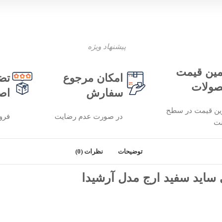
پیشنهاد ویژه
ین قیمت
امکان مرجوع
تض
ولات
سفارش
اص
ین قیمت در سطح
در صورت عدم رضایت
فرو
نت
توضیحات
نظرات (0)
اید سفید ارج مدل آرشیدا