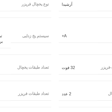
نوع یخچال فریزر
آرشیدا
سیستم یخ زدایی
A+
تم
برفک
فریزر
تعداد طبقات یخچال
32 فوت
ال
تعداد طبقات فریزر
2 عدد