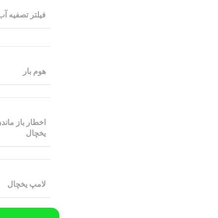
فیلتر تصفیه آب
هوم بار
اخطار باز مان
یخچال
لامپ یخچال