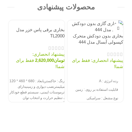
محصولات پیشنهادی
ناموجود
ناموجود
نام
بخاری برقی پاس خزر مدل
بخاری بدون دودکش متحرک
TL2000
کپسولی آبسال مدل 444
پیشنهاد انحصاری:
پیشنهاد انحصاری: فقط برای
تومان
2,620,000
فقط برای
شما!
شما!
سفارش از طریق سایت
سفارش از طریق سایت
رده انرژی
:
A
رنگ : خاکستریابعاد : 680 * 460 * 120
61A
میلیمترنصب دیواری و زمینیدارای
قابلیت استفاده بر روی
:
زمین
ترموستات ایمنی، سیستم قطع خودکار
، تنظیم حرارت و انتخاب توان
نوع مشعل
:
سرامیکی
پیش
گرماییفاقد تایمر و کنترل از راه دور
نیاز به دودکش: ندارد
فقط
نوع مشعل: شعله نما
سف
جرقه زن: دارد
%