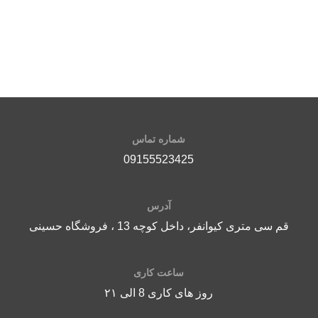
نوع سوخت: گاز کپسول، گاز مایع
س
سیستم ایمنی ODS: دارد
پ
سیستم ترموکوپل: دارد
ج
قابلیت حمل آسان: چهار چرخ زیر
بدنه
شماره تماس
09155523425
آدرس
قم سی متری کیوانفر، داخل کوچه 13 ، فروشگاه حسینی
ساعت کاری
روز های کاری 8 الی ۲۱