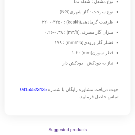
نوع مشعل : شعله نما
نوع سوخت : گاز شهری(NG)
ظرفیت گرمادهی(kcal/h) : ۲۲۰۰-۳۲۵۰
میزان گاز مصرفی(m۳/h) : ۰.۲۶-۰.۳۸
فشار گاز ورودی(mmh۲o) : ۱۷۸
قطر سوزن(mm) : ۱.۶
نیاز به دودکش : دودکش دار
جهت دریافت مشاوره رایگان با شماره
09155523425
تماس حاصل فرمایید.
Suggested products