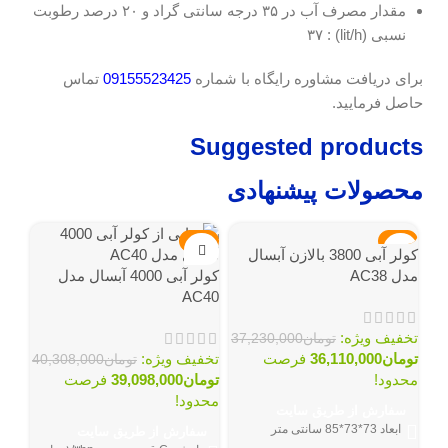
مقدار مصرف آب در ۳۵ درجه سانتی گراد و ۲۰ درصد رطوبت
نسبی (lit/h) : ۳۷
برای دریافت مشاوره رایگاه با شماره
09155523425
تماس
حاصل فرمایید.
Suggested products
محصولات پیشنهادی
-3%
-3%
نامو
کولر آبی 3800 بالازن آبسال
مدل AC38
کولر آبی 4000 آبسال مدل
AC40
تخفیف ویژه:
تومان
37,230,000
تومان
36,110,000
فرصت
تخفیف ویژه:
تومان
40,308,000
محدود!
تومان
39,098,000
فرصت
محدود!
سفارش از طریق سایت
ابعاد 73*73*85 سانتی متر
سفارش از طریق سایت
ریمو