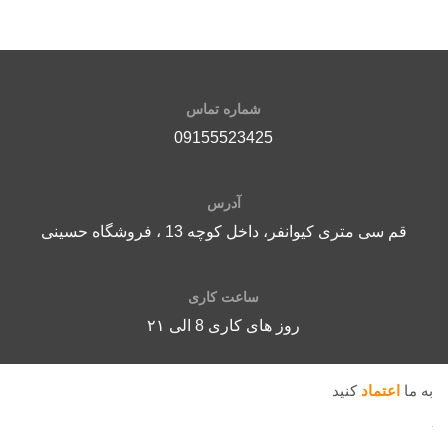
شماره تماس
09155523425
آدرس
قم سی متری کیوانفر، داخل کوچه 13 ، فروشگاه حسینی
ساعت کاری
روز های کاری 8 الی ۲۱
به ما
اعتماد
کنید