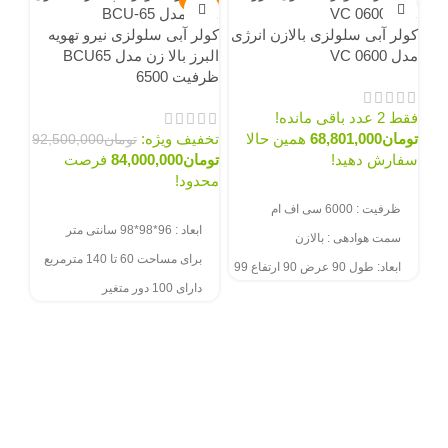
کولر آبی سلولزی بالازن انرژی
کولر آبی سلولزی نیرو تهویه
مدل VC 0600
البرز بالا زن مدل BCU65
ظرفیت 6500
فقط 2 عدد باقی مانده!
تومان
68,801,000
همین حالا
تخفیف ویژه:
تومان
92,500,000
سفارش دهید!
تومان
84,000,000
فرصت
محدود!
کول
سفارش از طریق سایت
انرژی مد
ظرفیت : 6000 سی اف ام
سفارش از طریق سایت
ابعاد : 96*98*98 سانتی متر
سمت هوادهی :
بالازن
برای مساحت 60 تا 140 مترمربع
فقط 2 عدد باق
ابعاد:
طول 90 عرض 90 ارتفاع 99
توم
سانتیمتر
دارای 100 دور متغیر
سفا
جنس بدنه :
ورق گالوانیزه ضخیم
سف
سیست
سانتی