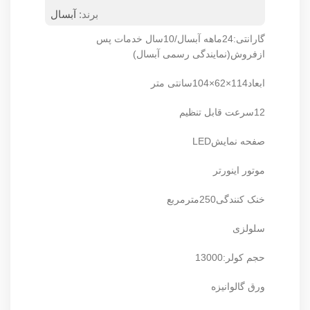
برند:
آبسال
گارانتی:24ماهه آبسال/10سال خدمات پس
ازفروش(نمایندگی رسمی آبسال)
ابعاد114×62×104سانتی متر
12سرعت قابل تنظیم
صفحه نمایشLED
موتور اینورتر
خنک کنندگی250مترمربع
سلولزی
حجم کولر:13000
ورق گالوانیزه