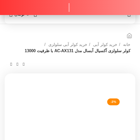
0
0
تومان
خانه
خرید کولر آبی
خرید کولر آبی سلولزی
کولر سلولزی آکسیال آبسال مدل AC-AX131 با ظرفیت 13000
-3%