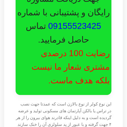
رایگان و پشتیبانی با شماره
09155523425
تماس
حاصل فرمایید.
رضایت 100 درصدی
مشتری شعار ما نیست
بلکه هدف ماست.
این نوع کولر از نوع بالازن است که عمدتا جهت نصب
در تراس یا بالکن آپارتمان های مسکونی تولید و عرضه
گردیده است و به دلیل اینکه قادرند هوای بیرون را از هر
۴ جهت گرفته و با عبور از پد سلولزی آن را خنک سازند