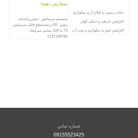
سفارش دهید!
سفارش از طریق سایت
حذف رسوب و املاج از پد سلولزی
سفارش از طریق سایت
سیستم سرمایش : تبخیریراندمان
افزایش بازدهی و خنکی کولر
ظرفیت ۰
تبخیر: 85 درصدسطح قابل سرمایش :
افزایش عمر پد سلولزی و پمپ آب
70 تا 100 سانتی مترابعاد :
88*109*113
استفاده آسان و کاملا ایمن
تخف
توم
محد
سف
گ
س
م
ا
ف
ت
م
شماره تماس
آ
09155523425