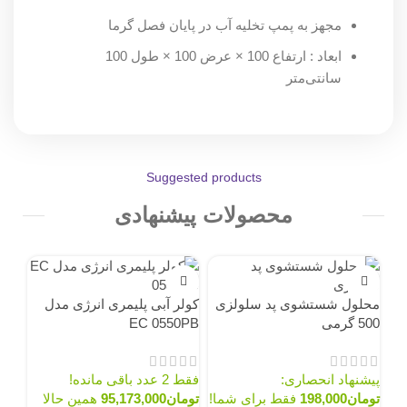
مجهز به پمپ تخلیه آب در پایان فصل گرما
ابعاد : ارتفاع 100 × عرض 100 × طول 100
سانتی‌متر
Suggested products
محصولات پیشنهادی
7%
محلول شستشوی پد سلولزی
کولر آبی پلیمری انرژی مدل
500 گرمی
EC 0550PB
پیشنهاد انحصاری:
فقط 2 عدد باقی مانده!
تومان
198,000
فقط برای شما!
تومان
95,173,000
همین حالا