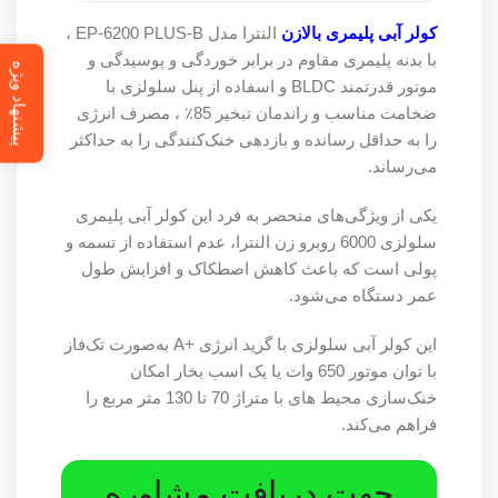
کولر آبی پلیمری بالازن
النترا مدل EP-6200 PLUS-B ،
با بدنه پلیمری مقاوم در برابر خوردگی و پوسیدگی و
پیشنهاد ویژه
موتور قدرتمند BLDC و اسفاده از پنل سلولزی با
ضخامت مناسب و راندمان تبخیر 85٪ ، مصرف انرژی
را به حداقل رسانده و بازدهی خنک‌کنندگی را به حداکثر
می‌رساند.
یکی از ویژگی‌های منحصر به فرد این کولر آبی پلیمری
سلولزی 6000 روبرو زن النترا، عدم استفاده از تسمه و
پولی است که باعث کاهش اصطکاک و افزایش طول
عمر دستگاه می‌شود.
این کولر آبی سلولزی با گرید انرژی +A به‌صورت تک‌فاز
با توان موتور 650 وات یا یک اسب بخار امکان
خنک‌سازی محیط های با متراژ 70 تا 130 متر مربع را
فراهم می‌کند.
جهت دریافت مشاوره