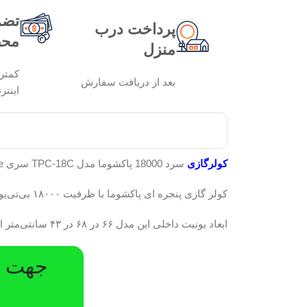
تضم
پرداخت درب
محص
منزل
کمتر
بعد از دریافت سفارش
اینتر
کولرگازی
سرد 18000 پاکشوما مدل TPC-18C سری Cube، مخصوص مناطق گرمسیر و حاره‌ای تولید شده و توانایی تحمل دمای محیطی تا ۵۲ درجه سانتی‌گراد را دارد.
کولر گازی پنجره ای پاکشوما با ظرفیت ۱۸۰۰۰ بی‌تی‌یو بر ساعت طراحی شده و برای فضاهایی با متراژ متوسط ( 20 تا 35 متر ) که نیازمند سرمایش سریع هستند، کاربرد دارد.
ابعاد یونیت داخلی این مدل ۶۶ در ۶۸ در ۴۳ سانتی‌متر است که به صورت دیواری نصب می‌شود و فضای مفید اتاق را اشغال نمی‌کند.
جهت در