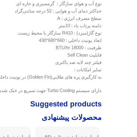
نوع آب و هوای سازگار : گرمسیری و حاره ای
حداکثر دمای آب و هوایی : 52 درجه سانتی‌گراد
سطح مصرف انرژی : A
دامنه پرتاب باد : 10متر
نوع گاز(مبرد) : R410 سازگار با محیط زیست
ابعاد یونیت داخلی : 660*680*430
ظرفیت : 18000 BTU/hr
قابلیت Self Clean
فیلتر چند لایه ضد باکتری
سایر امکانات :
به کارگیری پره های طلایی(Golden Fin) در یونیت داخلی و خارجی جهت محافظت در برابر خوردگی،آلودگی و گرد و غبار
دارای سیستم Turbo Cooling جهت تسریع در خنک شدن محیط
Suggested products
محصولات پیشنهادی
اسپلیت دیواری دور ثابت (t1)