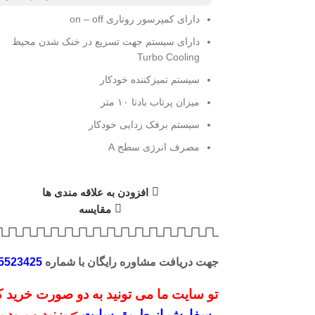
دارای کمپرسور روتاری on – off
دارای سیستم جهت تسریع در خنک شدن محیط
Turbo Cooling
سیستم تمیزکننده خودکار
میزان پرتاب باد
تا ۱۰ متر
سیستم برفک زدایی خودکار
مصرف انرژی
سطح A
افزودن به علاقه مندی ها
مقایسه
جهت دریافت مشاوره رایگان با شماره
5523425
تو سایت ما می تونید به دو صورت خرید کن
سفارش از طریق سایت
> بزنید و برید