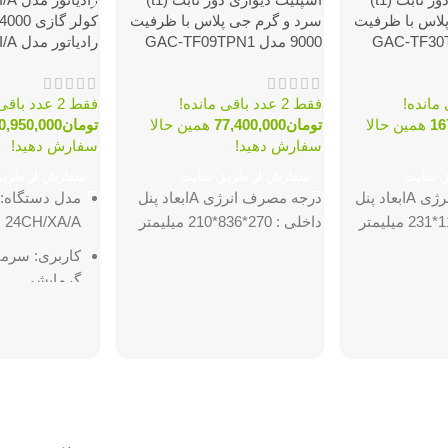
لاس با ظرفیت
سرد و گرم جی پلاس با ظرفیت
9000 مدل GAC-TF09TPN1
رادیاتور مدل IAC24-CH/XA-I/A
فقط 2 عدد باقی مانده!
فقط 2 عدد باقی مانده!
16
همین حالا
تومان
77,400,000
همین حالا
تومان
0,950,000
سفارش دهید!
سفارش دهید!
ق سایت
سفارش از طریق سایت
سفارش از طری
دارای برچسب انرژی Aابعاد پنل
درجه مصرف انرژی Aابعاد پنل
داخلی : 270*836*210 میلیمتر
24CH/XA/A
کاربری: سرم
گرمایشی
(Btu/h)
توشیبا
رده مصرف انر