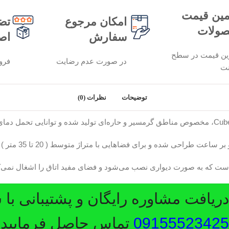
ین قیمت
امکان مرجوع
تض
ولات
سفارش
اص
ین قیمت در سطح
در صورت عدم رضایت
فرو
نت
توضیحات
نظرات (0)
یافت مشاوره رایگان و پشتیبانی با 
09155523425
تماس حاصل فرمایید.