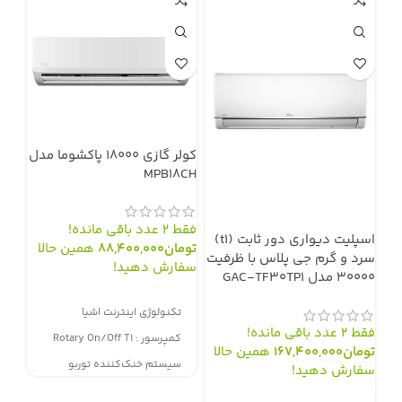
کولر گازی 18000 پاکشوما مدل
MPB18CH
I/A
فقط 2 عدد باقی مانده!
اسپلیت دیواری دور ثابت (t1)
تومان
88,400,000
همین حالا
فقط 2 عدد باقی
سرد و گرم جی پلاس با ظرفیت
سفارش دهید!
توم
30000 مدل GAC-TF30TP1
سفا
سفارش از طریق سایت
تکنولوژی اینترنت اشیا
سف
مد
فقط 2 عدد باقی مانده!
کمپرسور :
Rotary On/Off T1
تومان
167,400,000
همین حالا
ک
سیستم خنک‌کننده توربو
سفارش دهید!
ظر
ظرفیت :
18۰۰۰ ‌BTU/hr
سفارش از طریق سایت