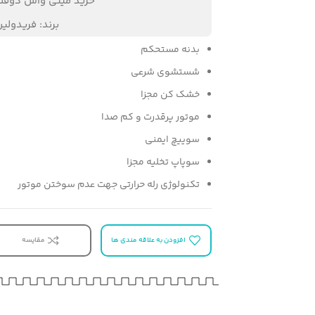
خرید مینی واش دوقلو
تضمی
برند:
فریدولین
ارسال
بدنه مستحکم
تضمی
شستشوی شرعی
پشتیبانی
خشک کن مجزا
برچسب
موتور پرقدرت و کم صدا
سوییچ ایمنی
سوپاپ تخلیه مجزا
5 در انبار
تکنولوژی رله حرارتی جهت عدم سوختن موتور
افزودن به علاقه مندی ها
مقایسه