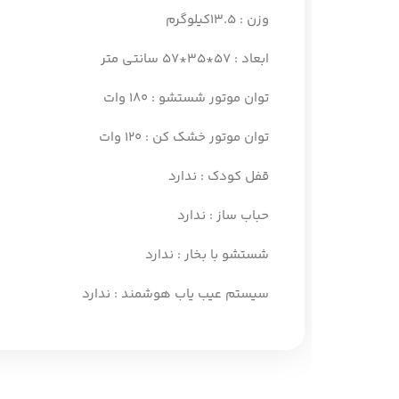
وزن : 13.5
کیلوگرم
ابعاد :
57*35*57 سانتی متر
توان موتور شستشو : 180 وات
توان موتور خشک کن : 120 وات
قفل کودک :
ندارد
حباب ساز :
ندارد
شستشو با بخار :
ندارد
سیستم عیب یاب هوشمند :
ندارد