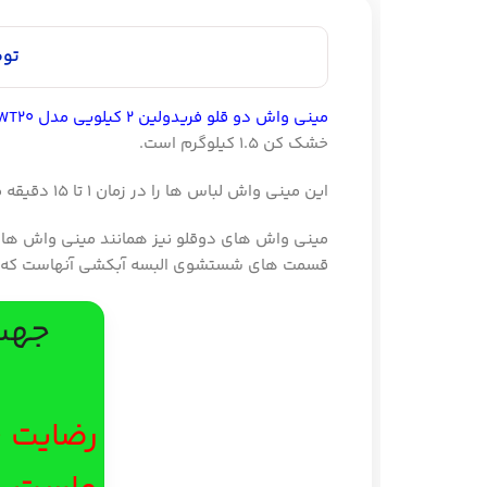
توضیحات
مینی واش دو قلو فریدولین 2 کیلویی مدل SWT20
خشک کن 1.5 کیلوگرم است.
این مینی واش لباس ها را در زمان 1 تا 15 دقیقه می شوید و در مدت زمان کوتاهی 1 تا 5 دقیقه خشک می کند.
مینی واش های دوقلو نیز همانند مینی واش های ساده می باشن
قسمت های شستشوی البسه آبکشی آنهاست که مینی واش دوقلوی
جهت دریافت 
23425
رضایت