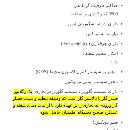
حداکثر ظرفیت گرمادهی :
3500 کیلو کالری بر ساعت
دارای شیشه سکوریتی ایمن
نیازمند به دودکش
دارای جرقه زن (Piezo Electric)
امکان تنظیم شعله :
دارد
مجهز به سیستم کنترل اکسیژن محیط (ODS)
مجهز سیستم ایمنی ترموکوپل
دارای سیستم گاورنر : سیستم گاورنر در بخاری،
یک رگلاتور
فشار گاز یا بالانسر گاز است که وظیفه تنظیم و تثبیت فشار
گاز ورودی به بخاری را بر عهده دارد تا از ثبات دمای شعله و
عملکرد صحیح دستگاه اطمینان حاصل شود
قطر دودکش :