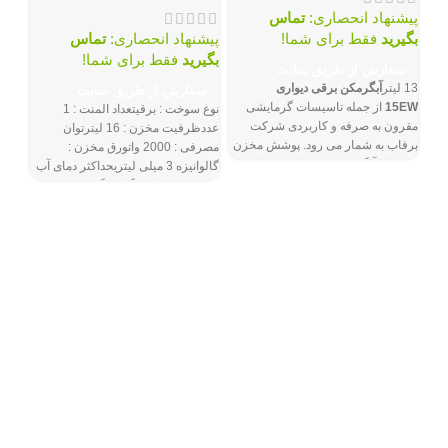
پیشنهاد انحصاری:
تماس
بگیرید
فقط برای شما!
پیشنهاد انحصاری:
تماس
بگیرید
فقط برای شما!
سفارش از طریق سایت
13 لیتر
آبگرمکن برقی دیواری
سفارش از طریق سایت
15EW
از جمله تاسیسات گرمایشی
نوع سوخت : برقیتعداد المنت : 1
دیو
مقرون به صرفه و کاربردی شرکت
عددظرفیت مخزن : 16 لیترتوان
مدل 0
برفاب به شمار می رود. پوشش مخزن
مصرفی : 2000 واتورق مخزن :
این مدل آبگرمکن برقی با ورق های
گالوانیزه 3 میلی لیتریحداکثر دمای آب
گالوانیزه باکیفیت، در برابر عوامل
: 80 درجه سانتی گرادرنگ رویه : سفید
فیزیکی و شیمیایی و همینطور
پودری الکترواستاتیک
فقط 2 عدد باق
خوردگی از دستگاه حفاظت می کند.
توم
سطح کیفی بسیار بالا در کنار مصرف
سفا
بهینه سوخت، از برجسته ترین نقاط
قوت
آبگرمکن برقی
سف
دیواری
15EW
قلمداد می گردد.
ظرفیت: 