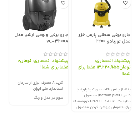
جارو برقی سطلی پارس خزر
جارو برقی ولومی ارشیا مدل
جار
مدل تورنادو 2200
VC-3200A
مدل 2500WB
پیشنهاد انحصاری:
پیشنهاد انحصاری:
تومان
0
تخف
تومان
13,220,955
فقط برای
فقط برای شما!
توم
شما!
محد
سفارش از طریق سایت
گرید A مصرف انرژی از سازمان
سفارش از طریق سایت
سف
استاندارد ملی ایران
بدنه از جنس PPبه صورت یکپارچه با
دارا
دامن (bottom plate) محصول
تنوع در مدل و رنگ
باظرفیت 17Lکلید ON/OFF دووضعیته
توما
برای خاموش وروشن کردن محصول :
(وضعیت I:روشن بودن محصول
ارتفا
(مکش یا BLOWER), وضعیت0:
خاموش)فیلتر ورودی سلولزی استوانه
الکت
ای با قاب پلی یورتان به رنگ شیری با
آشغا
قابلیت نصب روی محفظه موتور