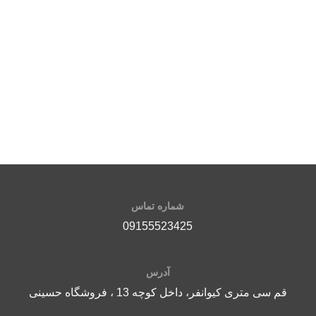
ضميم
شماره تماس
09155523425
آدرس
قم سی متری کیوانفر، داخل کوچه 13 ، فروشگاه حسینی