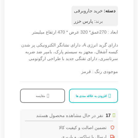
دسته:
خرید جاروبرقی
برند:
پارس خزر
ابعاد : 270عمق* 320 عرض * 470 ارتفاع میلیمتر
دارای گرید انرژی A، دارای نشانگر الکترونیکی پر شدن
کیسه آشغال، مجهز به سیستم پارک، بامپر ضد ضربه
سرتاسری، دارای تفنگی جدید با طراحی ارگونومی
موجودی رنگ : قرمز
افزودن به علاقه مندی ها
مقایسه
17
نفر در حال مشاهده محصول هستند
تضمین اصالت و کیفیت کالا
ارسال با تیپاکس و باربری