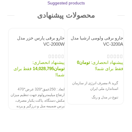
Suggested products
محصولات پیشنهادی
نام
جارو برقی ولومی ارشیا مدل
جارو برقی پارس خزر مدل
VC-2000W
VC-3200A
جار
پیشنهاد انحصاری:
تومان
0
پیشنهاد انحصاری:
200
فقط برای شما!
تومان
14,028,795
فقط برای
شما!
سفارش از طریق سایت
گرید A مصرف انرژی از سازمان
سفارش از طریق سایت
پیش
استاندارد ملی ایران
ابعاد : 250عمق*320 عرض*470
توم
ارتفاع میلیمترولوم جهت تنظيم ميزان
تنوع در مدل و رنگ
شما
مكش دستگاه، پاكت يكبار مصرف،
برس ضميمه مبل و درزگير و پرده
سف
ارتف
مكش 
يكبا