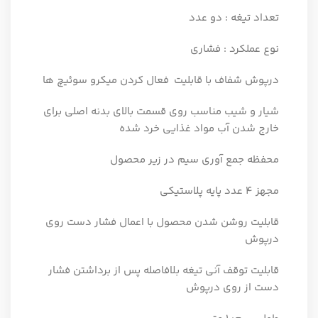
تعداد تیغه : دو عدد
نوع عملکرد : فشاری
درپوش شفاف با قابليت
فعال کردن ميکرو سوئيچ ها
شيار و شيب مناسب روي قسمت بالای بدنه اصلی براي
خارج شدن آب مواد غذايي خرد شده
محفظه جمع آوري سيم در زير محصول
مجهز 4 عدد پايه پلاستيكی
قابلیت روشن شدن محصول با اعمال فشار دست روي
درپوش
قابلیت توقف آنی تیغه بلافاصله پس از برداشتن فشار
دست از روی درپوش