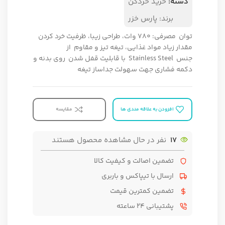
دسته:
خرید خردکن
برند:
پارس خزر
توان مصرفی
:
780 وات،
طراحی زيبا،
ظرفيت خرد كردن
مقدار زياد مواد غذايی،
تيغه
تیز و مقاوم
از
جنس
Stainless Steel
با قابليت قفل شدن
روي بدنه و
دکمه فشاري جهت سهولت جداساز تیغه
افزودن به علاقه مندی ها
مقایسه
17
نفر در حال مشاهده محصول هستند
تضمین اصالت و کیفیت کالا
ارسال با تیپاکس و باربری
تضمین کمترین قیمت
پشتیبانی ۲۴ ساعته