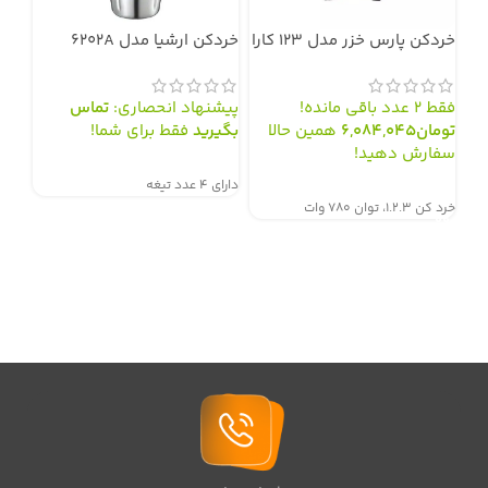
خردكن پارس خزر مدل 123 کارا
خردکن ارشیا مدل 6202A
خردکن
فقط 2 عدد باقی مانده!
پیشنهاد انحصاری:
تماس
فقط 2 عدد باقی
تومان
6,084,045
همین حالا
بگیرید
فقط برای شما!
توم
سفارش دهید!
سفا
سفارش از طریق سایت
دارای 4 عدد تیغه
سفارش از طریق سایت
سف
خرد كن 1.2.3، توان 780 وات
ا