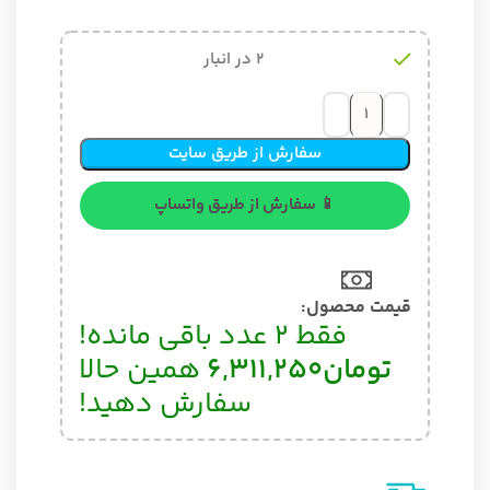
2 در انبار
سفارش از طریق سایت
📱 سفارش از طریق واتساپ
قیمت محصول:​
فقط 2 عدد باقی مانده!
تومان
6,311,250
همین حالا
سفارش دهید!