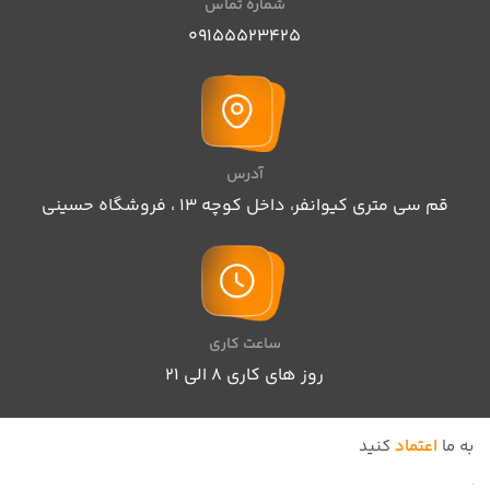
شماره تماس
09155523425
آدرس
قم سی متری کیوانفر، داخل کوچه 13 ، فروشگاه حسینی
ساعت کاری
روز های کاری 8 الی ۲۱
به ما
اعتماد
کنید