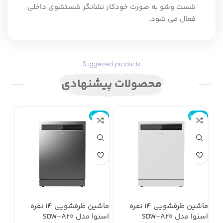
شست وشو به صورت خودکار نشانگر شستشوی داخلی
فعال می شود.
Suggested products
محصولات پیشنهادی
ناموجود
ناموجود
نامو
ماشین ظرفشویی 14 نفره
ماشین ظرفشویی 14 نفره
اسنوا مدل SDW-A20
اسنوا مدل SDW-A20
استیل