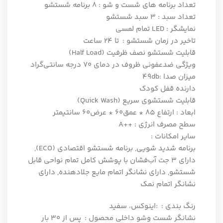
تعداد برنامه های شست و شو : 8 برنامه شستشو
تعداد سبد : 3 سبد شستشو
نمایشگر : LED تمام لمسی
تاخیر در زمان شستشو : تا 24 ساعت
قابلیت شستشو نصف ظرفیت (Half Load)
ویژگی ضدعفونی ظروف در دمای 70 درجه سانتی‌گراد
میزان صدا :49db
دارنده قفل کودک
قابلیت شستشوی سریع (Quick Wash)
ابعاد : ارتفاع 85 * عمق60 * عرض60 سانتیمتر
سطح مصرف انرژی : A++‎
سایر امکانات :
برنامه شدید شویی, برنامه شستشو اقتصادی (ECO),
دارای 3 جت آب‌فشان با پوشش کامل تمام نواحی قابل
شستشو, دارای نشانگر اتمام مایع جلادهنده, دارای
نشانگر اتمام نمک
رنگ بندی : :اینوکس، سفید
نشانگر شست وشو داخلى محصول : پس از ٣٠ بار