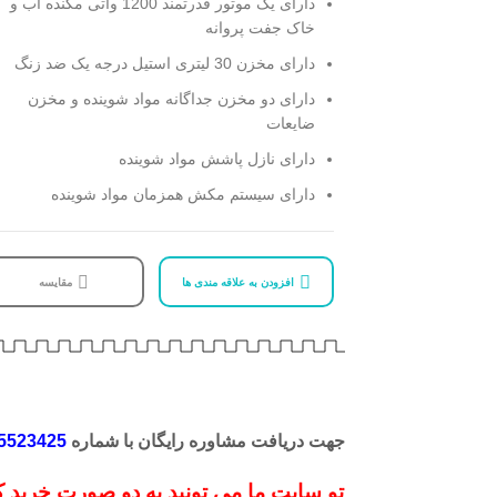
دارای یک موتور قدرتمند 1200 واتی مکنده آب و
ت
خاک جفت پروانه
پ
دارای مخزن 30 لیتری استیل درجه یک ضد زنگ
دارای دو مخزن جداگانه مواد شوینده و مخزن
برند:
ضایعات
دارای نازل پاشش مواد شوینده
دارای سیستم مکش همزمان مواد شوینده
افزودن به علاقه مندی ها
مقایسه
جهت دریافت مشاوره رایگان با شماره
09155523425
تماس 
تو سایت ما می تونید به دو صورت خرید کنید. اگه ا