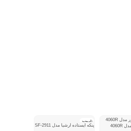
ناموجود
پنکه ایستاده ارشیا مدل SF-2911
4060R