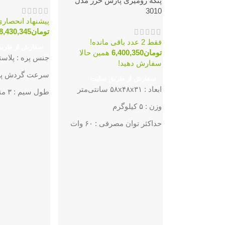
پنكه رومیزی پارس خزر مدل
3010
پیشنهاد انحصاری
تومان
8,430,345
فقط 2 عدد باقی مانده!
سفارش از طری
تومان
6,400,350
همین حالا
جنس پره : پلاست
سفارش دهید!
سرعت گردش پروانه 
سفارش از طریق سایت
ابعاد : ۵۸x۴۸x۳۱ سانتی‌متر
طول سیم : ۳ متر
وزن : ۵ کیلوگرم
تعداد تنظیمات 
حداکثر توان مصرفی : ۶۰ وات
حجم باددهی : ۵۶ متر مکعب بر
دقیقه
تعداد پره : ۴ پره