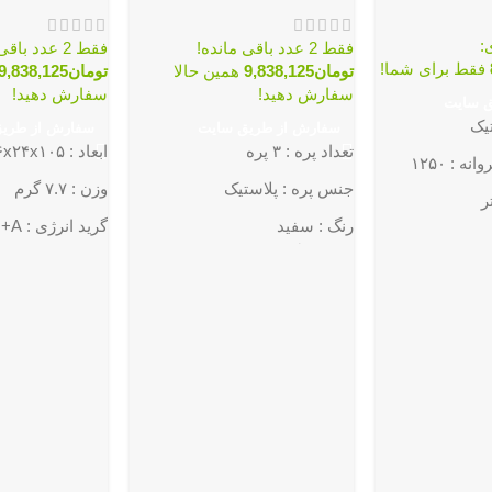
:
فقط 2 عدد باقی مانده!
فقط 2 عدد باقی مانده!
فقط برای شما!
تومان
9,838,125
همین حالا
تومان
9,838,125
سفارش دهید!
سفارش دهید!
ق سایت
یک
سفارش از طریق سایت
سفارش از طری
تعداد پره : ۳ پره
ابعاد : ۴۶x۲۴x۱۰۵ سانتی‌متر
: ۱۲۵۰
جنس پره : پلاستیک
وزن : ۷.۷ گرم
رنگ : سفید
گرید انرژی : A+
سرعت پنکه : سه
سرعت گردش پروانه : ۱۲۵۰
نوع پنکه : پایه دا
تعداد تنظیمات سرعت پنکه : سه
اقلام همراه : ریموت کنترل