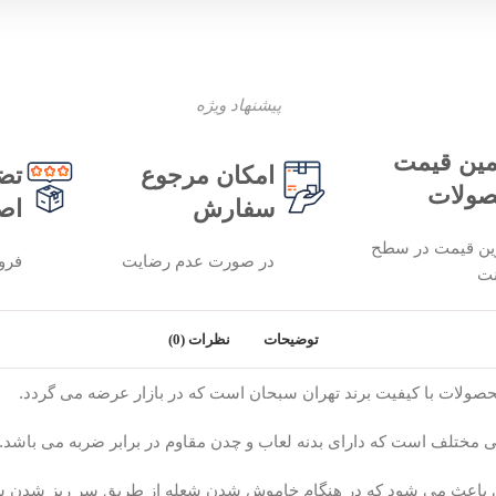
پیشنهاد ویژه
ین قیمت
امکان مرجوع
تض
ولات
سفارش
اص
ین قیمت در سطح
در صورت عدم رضایت
فرو
نت
توضیحات
نظرات (0)
 باعث می شود که در هنگام خاموش شدن شعله از طریق سر ریز شدن شیر،