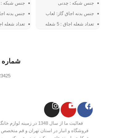
جنس شبکه : چدنی
جنس شبکه : 
جنس بدنه اجاق گاز: لعاب
جنس بدنه اجا
تعداد شعله اجاق : 5 شعله
تعداد شعله اجاق : 
رنگ : سفید
رنگ : سفید
ابعاد : 60×90 سانتی متر
ابعاد : 60×90 سانتی متر
شماره 
23425
فعالیت ما از سال 1348 در زم
فروشگاه و انبار در استان تهران و قم متخصص ل
همکاری با برند های بی کیفیت دوری میکنیم و س