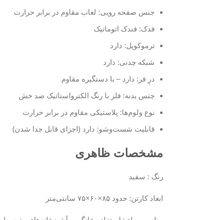
جنس صفحه رویی: لعاب مقاوم در برابر حرارت
فدک: فندک اتوماتیک
ترموکوپل: دارد
شبکه چدنی: دارد
درِ فر: دارد – با دستگیره مقاوم
جنس بدنه: فلز با رنگ الکترواستاتیک ضد خش
نوع ولوم‌ها: پلاستیکی مقاوم در برابر حرارت
قابلیت شست‌وشو: دارد (اجزای قابل جدا شدن)
مشخصات ظاهری
رنگ : سفید
ابعاد کارتن: حدود ۸۵×۶۰×۷۵ سانتی‌متر
مناسب برای: استفاده خانگی و آشپزخانه‌های متوسط