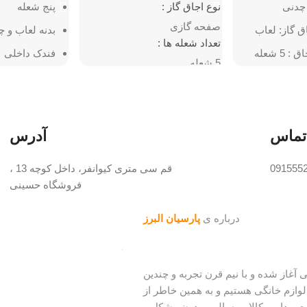
چدنی
نوع اجاق گاز :
پنج شعله
صفحه گازی
ق گاز: لعاب
بدنه لعاب و 
تعداد شعله ها :
5 شعله
فندک داخلی
5 شعله
تایمر خاموش
جنس شبکه :
چدن مقاوم در برابر حرارت
پنل دیجیتال
مجهز به ترموکوپل
شیشه درب مق
تماس
آدرس
شیشه درب
پایه‌های قابل 
ایستاده یا رومیزی :
091555
قم سی متری کیوانفر، داخل کوچه 13 ،
شبکه چدنی م
ایستاده
فروشگاه حسینی
مجهز به فندک
ابعاد: 90x60x90 سانتی‌متر
درباره ی
پارسیان البرز
ینه لوازم خانگی آغاز شده و با نیم قرن تجربه و چندین
وازم خانگی هستیم و به همین خاطر از
عی داریم کالایی سالم و بدون مشکل و