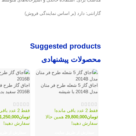
گارانتی: دارد (بر اساس نمایندگی فروش)
Suggested products
محصولات پیشنهادی
اجاق گاز 5 شعله طرح فر متان
اجاق گاز طرح ف
مدل 2014B با شیشه
2016B سفید بدون شیشه
فقط 2 عدد باقی مانده!
فقط 2 عدد باقی مانده!
تومان
29,800,000
همین حالا
تومان
1,250,000
سفارش دهید!
سفارش دهید!
سفارش از طریق سایت
سفارش از طری