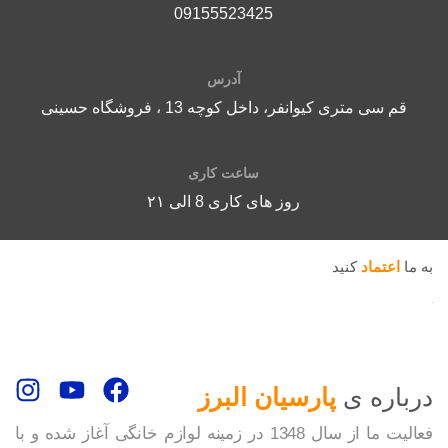
09155523425
آدرس
قم سی متری کیوانفر، داخل کوچه 13 ، فروشگاه حسینی
ساعت کاری
روز های کاری 8 الی ۲۱
به ما
اعتماد
کنید
درباره ی
پارسیان البرز
فعالیت ما از سال 1348 در زمینه لوازم خانگی آغاز شده و با