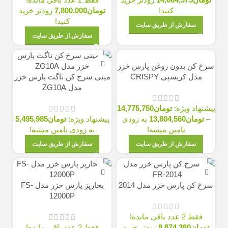
کنید!
تومان
7,800,000
زودتر خرید
کنید!
سفارش از طریق سایت
سفارش از طریق سایت
سرخ کن بدون روغن پارس خزر
مدل کریسپی CRISPY
مينی سرخ كن ناگت پارس خزر
مدل ZG10A
پیشنهاد ویژه:
تومان
14,775,750
–
تومان
13,804,560
به زودی
پیشنهاد ویژه:
تومان
5,495,985
تامین میشه!
به زودی تامین میشه!
سفارش از طریق سایت
سفارش از طریق سایت
سرخ كن پارس خزر مدل 2014
بخارپز پارس خزر مدل FS-
12000P
فقط 2 عدد باقی مانده!
تومان
8,874,360
زودتر خرید
فقط 2 عدد باقی مانده!