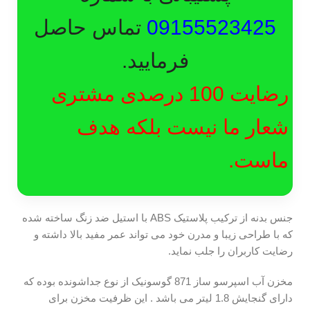
09155523425
تماس حاصل
فرمایید.
رضایت 100 درصدی مشتری
شعار ما نیست بلکه هدف
ماست.
جنس بدنه از ترکیب پلاستیک ABS با استیل ضد زنگ ساخته شده
که با طراحی زیبا و مدرن خود می تواند عمر مفید بالا داشته و
رضایت کاربران را جلب نماید.
مخزن آب اسپرسو ساز 871 گوسونیک از نوع جداشونده بوده که
دارای گنجایش 1.8 لیتر می باشد . این ظرفیت مخزن برای