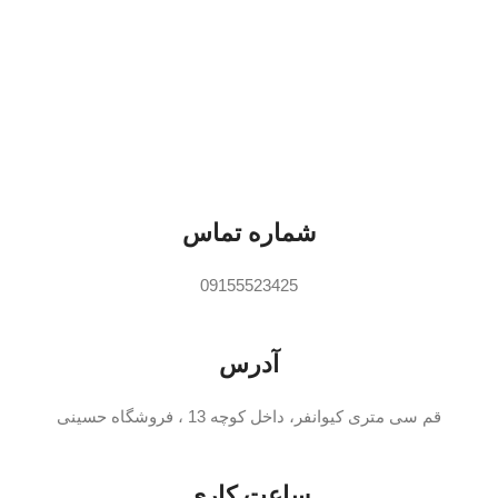
سف
مشخ
نمای
سینی
سیست
نظاف
قهوه
|اسپ
شماره تماس
قابلی
دستگ
09155523425
اقلا
کیلو
کاپوچ
آدرس
قم سی متری کیوانفر، داخل کوچه 13 ، فروشگاه حسینی
ساعت کاری