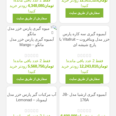
تومان
12,511,125
زودتر خرید
فقط 2 عدد باقی مانده!
کنید!
تومان
4,348,080
زودتر خرید
کنید!
سفارش از طریق سایت
سفارش از طریق سایت
آبميوه گيری سه كاره پارس
خزر مدل ویتافروت – Vitafruit با
آبمیوه گیری پارس خزر مدل
پارچ شیشه ای
مانگو – Mango
فقط 2 عدد باقی مانده!
فقط 2 عدد باقی مانده!
تومان
12,243,810
زودتر خرید
تومان
5,568,750
زودتر خرید
کنید!
کنید!
سفارش از طریق سایت
سفارش از طریق سایت
آبمیوه گیری ارشیا مدل JB-
آب مركبات گير پارس خزر مدل
176A
ليموناد – Lemonad
پیشنهاد ویژه:
تومان
6,600,000
فقط 2 عدد باقی مانده!