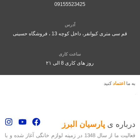
09155523425
آدرس
قم سی متری کیوانفر، داخل کوچه 13 ، فروشگاه حسینی
ساعت کاری
روز های کاری 8 الی ۲۱
به ما
اعتماد
کنید
درباره ی
پارسیان البرز
فعالیت ما از سال 1348 در زمینه لوازم خانگی آغاز شده و با