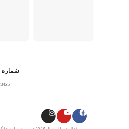
شماره 
23425
فعالیت ما از سال 1348 در زم