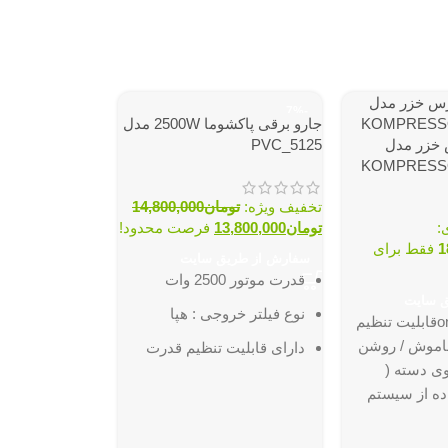
-7%
جارو برقی پاکشوما 2500W مدل
 خزر مدل
PVC_5125
KOMPRESS
تخفیف ویژه:
تومان
14,800,000
:
تومان
13,800,000
فرصت محدود!
1
فقط برای
سفارش از طریق سایت
قدرت موتور
2500 وات
ق سایت
جاروبرقی صنعت
نوع فیلتر خروجی :
هپا
دارای پدال on/ offقابلیت تنظیم
مخصوص سازه ال
اموش / روشن
دارای قابلیت تنظیم قدرت
اتوماتیک L5000s
وی دسته (
مکش
اده از سیستم
حجم کیسه :
6 لیتر
پیشنهاد انحصاری
دد میکروفیلتر
تومان
3,990,000
میزان صدا
65 دسی بل
و یک عدد فیلتر