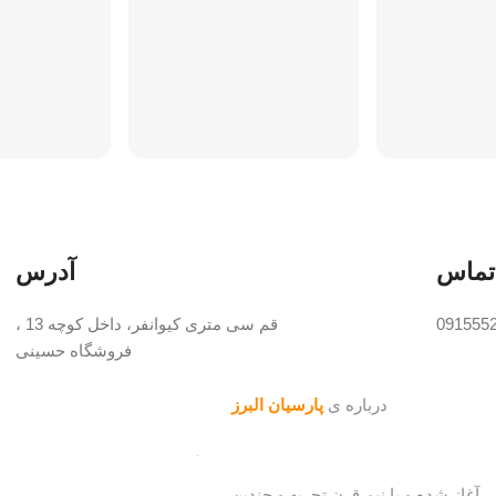
HEPA یا مجم
اسفنجی در خرو
جمع کن بدون است
اتوماتیک)پاکت ک
مصرف، پاکت هپا
مصرف و کیسه دا
ظرفیت بالا)طول سیم 
تماس
آدرس
091555
قم سی متری کیوانفر، داخل کوچه 13 ،
فروشگاه حسینی
درباره ی
پارسیان البرز
ینه لوازم خانگی آغاز شده و با نیم قرن تجربه و چندین