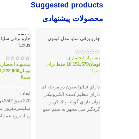
Suggested products
محصولات پیشنهادی
ناموجود
جارو برقی سایا مدل فوتون
جارو برقی سایا
Lotus
پیشنهاد انحصاری:
تومان
10,151,570
فقط برای
پیشنهاد انحصاری
شما!
تومان
1,222,900
شما!
سفارش از طریق سایت
داراي فیلتراسیون دو مرحله ای
سفارش از طری
ابعاد :
داراي تنظیم کننده الکترونیکی
توان داراي گوشه پاك کن و
میلیمترمقرون ب
گردگیر مبل مجهز به سیم جمع
کن اتوماتیک لوله تلسکوپی قابل
تنظیم داراي استاندارد ایمنی
وات)مکش تقویت
محصول 220-240 ولت 2000
پشت محصولرنگ
وات