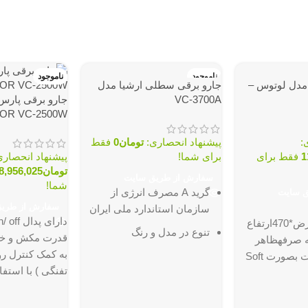
ناموجود
ناموجود
 مدل لوتوس –
جارو برقی سطلی ارشیا مدل
VC-3700A
جارو برقی پارس
OR VC-2500W
:
پیشنهاد انحصاری:
تومان
0
فقط
1
فقط برای
برای شما!
پیشنهاد انحصاری
تومان
8,956,025
سفارش از طریق سایت
شما!
گرید A مصرف انرژی از
ق سایت
سفارش از طری
سازمان استاندارد ملی ایران
270عمق*350عرض*470ارتفاع
تنوع در مدل و رنگ
قدرت مکش و خ
ه صرفهظاهر
به کمک کنترل ر
زیباشروع عملیات بصورت Soft
تفنگی ) با استف
Start (1800 تا حداکثر 2000
اموج رادیویییک ع
 شدهدمنده در
در ورودی موتور 
 سفید