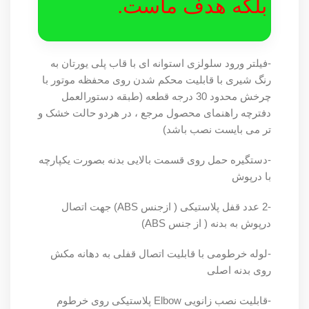
بلکه هدف ماست.
-فیلتر ورود سلولزی استوانه ای با قاب پلی یورتان به
رنگ شیری با قابلیت محکم شدن روی محفظه موتور با
چرخش محدود 30 درجه قطعه (طبقه دستورالعمل
دفترچه راهنمای محصول مرجع ، در هردو حالت خشک و
تر می بایست نصب باشد)
-دستگیره حمل روی قسمت بالایی بدنه بصورت یکپارچه
با درپوش
-2 عدد قفل پلاستیکی ( ازجنس ABS) جهت اتصال
درپوش به بدنه ( از جنس ABS)
-لوله خرطومی با قابلیت اتصال قفلی به دهانه مکش
روی بدنه اصلی
-قابلیت نصب زانویی Elbow پلاستیکی روی خرطوم