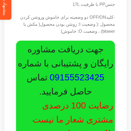
پیشنهاد ویژه
جنسPP با ظرفیت 17L
-کلیدOFF/ON دو وضعیته برای خاموش وروشن کردن
محصول :( وضعیت I: روشن بودن محصول( مکش یا
blower) ، وضعیت O: خاموش)
جهت دریافت مشاوره
رایگان و پشتیبانی با شماره
09155523425
تماس
حاصل فرمایید.
رضایت 100 درصدی
مشتری شعار ما نیست