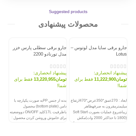
Suggested products
محصولات پیشنهادی
ناموجود
ناموجود
نام
جارو برقی سایا مدل لوتوس –
جارو برقی سطلی پارس خزر
Lotus
مدل تورنادو 2200
پیشنهاد انحصاری:
پیشنهاد انحصاری:
تومان
11,222,900
فقط برای
تومان
13,220,955
فقط برای
شما!
شما!
سفارش از طریق سایت
سفارش از طریق سایت
جار
ابعاد : 270عمق*350عرض*470ارتفاع
بدنه از جنس PPبه صورت یکپارچه با
00W
میلیمترمقرون به صرفهظاهر
دامن (bottom plate) محصول
زیباشروع عملیات بصورت Soft Start
باظرفیت 17Lکلید ON/OFF دووضعیته
(1800 تا حداکثر 2000 وات)مکش
برای خاموش وروشن کردن محصول :
پیش
تقویت شدهدمنده در پشت محصولرنگ
(وضعیت I:روشن بودن محصول (مکش
سفید
یا BLOWER), وضعیت0:
توم
خاموش)فیلتر ورودی سلولزی استوانه