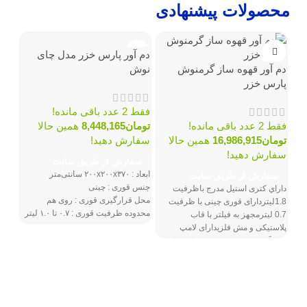
محصولات پیشنهادی
نامو
دم آور پارس خزر مدل چای
دم آور قهوه ساز گرمنوش
نوش
پارس خزر
فقط 2 عدد باقی مانده!
فقط 2 عدد باقی مانده!
تومان
8,448,165
همین حالا
تومان
16,986,915
همین حالا
سفارش دهید!
سفارش دهید!
سفارش از طریق سایت
ابعاد :
۲۰۰x۲۰۰x۳۷۰ سانتی‌متر
سفارش از طریق سایت
11A
جنس قوری :
چینی
داراي کتری استیل مدرج باظرفیت
محل قرارگیری قوری :
روی هم
1.8لیتردارای قوری چینی با ظرفیت
محدوده ظرفیت قوری :
۰.۷ تا ۱.۰ لیتر
0.7 لیترمجهز به فیلتر با قاب
پیش
محدوده ظرفیت کتری :
۱.۵ تا ۲.۰ لیتر
پلاستیکی و مش فلزیدارای لامپ
بگیر
نشانگر سبز و نارنجی روی پایه برای
نمایش وضعیت جوش
سف
ا