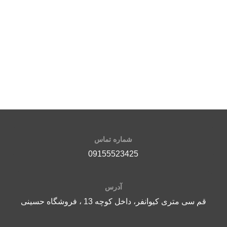
توم
محد
سف
گ
س
م
ا
ف
ت
م
شماره تماس
آ
09155523425
د
ق
آدرس
ب
ن
قم سی متری کیوانفر، داخل کوچه 13 ، فروشگاه حسینی
پ
ب