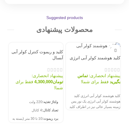
Suggested products
محصولات پیشنهادی
ناموجود
7%
کلید و ریموت کنترل کولر آبی
کلید هوشمند کولر آبی انرژی
آبسال
پیشنهاد انحصاری:
تماس
پیشنهاد انحصاری:
بگیرید
فقط برای شما!
تومان
4,300,000
فقط برای
شما!
سفارش از طریق سایت
کلید هوشمند کولر آبی انرژی کلید
سفارش از طریق سایت
هوشمند کولر آبی انرژی یک نور پس
ولتاژ تغذیه:
220 ولت
زمینه بسیار عالی نیز در اطراف کلید
تعداد کانال:
4 کانال
ظرفیت ۰
برد ریموت:
10 تا 30 متر (بسته به
محیط اطراف)
تخف