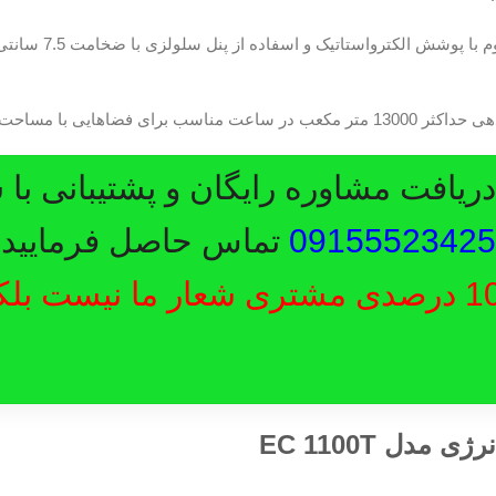
یافت مشاوره رایگان و پشتیبانی با 
09155523425
تماس حاصل فرمایید.
رضایت 100 درصدی مشتری شعار ما نیست ب
دل EC 1100T