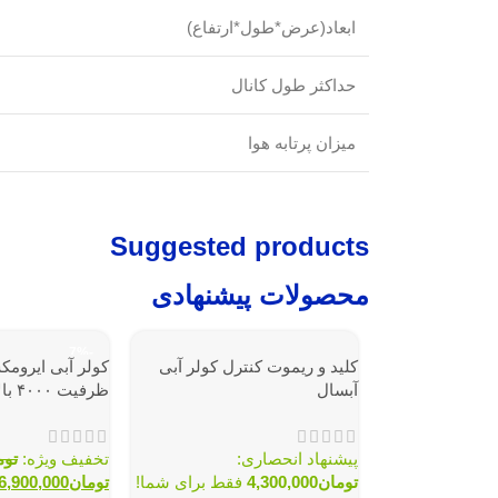
ابعاد(عرض*طول*ارتفاع)
حداکثر طول کانال
میزان پرتابه هوا
Suggested products
محصولات پیشنهادی
-7%
کلید و ریموت کنترل کولر آبی
آبسال
ظرفیت ۴۰۰۰ بالازن
پیشنهاد انحصاری:
تخفیف ویژه:
توم
تومان
4,300,000
فقط برای شما!
تومان
6,900,000