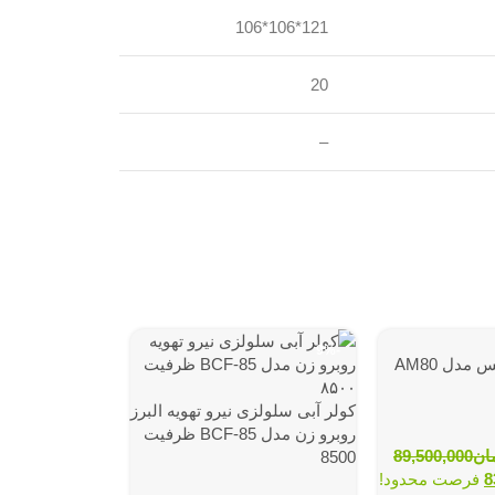
121*106*106
20
–
-9%
-9%
کولر آبی ایرومکس مدل AM80
کولر آبی سلولزی نیرو تهویه البرز
روبرو زن مدل BCF-85 ظرفیت
ان
89,500,000
8500
8
فرصت محدود!