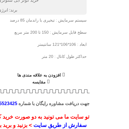
خرید کولر آبی سلولز
برند:
انرژ
سیستم سرمایش : تبخیری با راندمان 85 درصد
سطح قابل سرمایش : 150 تا 200 متر مربع
لیک کنید
ابعاد : 106*106*121 سانتیمتر
حداکثر طول کانال : 20 متر
افزودن به علاقه مندی ها
مقایسه
جهت دریافت مشاوره رایگان با شماره
5523425
تو سایت ما می تونید به دو صورت خرید کن
سفارش از طریق سایت
> بزنید و برید