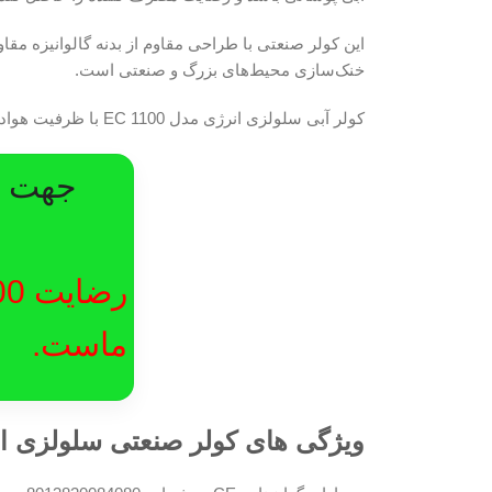
خنک‌سازی محیط‌های بزرگ و صنعتی است.
کولر آبی سلولزی انرژی مدل EC 1100 با ظرفیت هوادهی حداکثر 13000 متر مکعب در ساعت مناسب برای فضاهایی با مساحت 150 تا 200 متر مربع می باشد.
جهت در
ماست.
ویژگی های کولر صنعتی سلولزی انرژی م