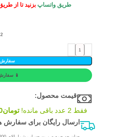
طریق واتساپ
بزنید تا از طری
2 در انبار
سفارش 
📱 سفارش 
قیمت محصول:​
فقط 2 عدد باقی مانده!
تومان
0
ارسال رایگان برای سفارش های بالای 200 