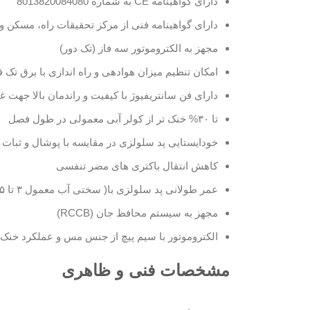
دارای گواهینامه CE به شماره 8013820084080
دارای گواهینامه فنی از مرکز تحقیقات راه، مسکن
مجهز به الکتروموتور سه فاز (تک دور)
امکان تنظیم میزان هوادهی و راه اندازی با برق تک
دارای فن سانتریفیوژ با کیفیت و راندمان بالا جهت غ
تا ۳۰% خنک تر از کولر آبی معمولی در طول فصل
خودایستایی پد سلولزی در مقایسه با پوشال و ثبات 
کاهش انتقال باکتری های مضر تنفسی
عمر طولانی پد سلولزی با( سختی آب معمول ۳ تا ۵ سال)
مجهز به سیستم محافظ جان (RCCB)
الکتروموتور با سیم پیچ از جنس مس و عملکرد خنک تر با 
مشخصات فنی و ظاهری