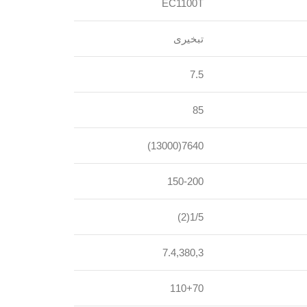
EC1100T
تبخیری
7.5
85
7640(13000)
150-200
1/5(2)
7.4,380,3
110+70