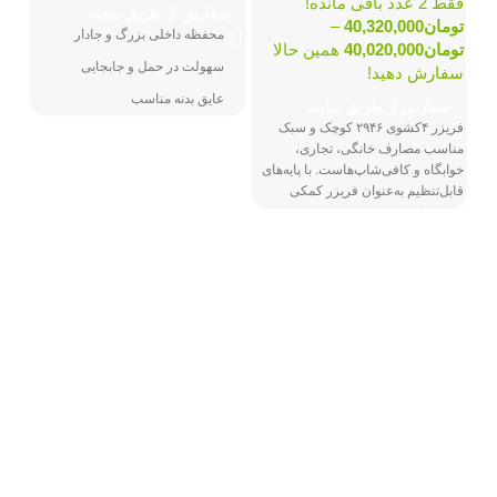
فقط 2 عدد باقی مانده!
سفارش از طریق سایت
تومان
40,320,000
–
محفظه داخلی بزرگ و جادار
تومان
40,020,000
همین حالا
مدل FRZNF170 (
سهولت در حمل و جابجایی
سفارش دهید!
عایق بدنه مناسب
سفارش از طریق سایت
فقط 1 عدد باق
فریزر ۴کشوی ۲۹۴۶ کوچک و سبک
جلوگیری از اتلاف انرژی
توم
مناسب مصارف خانگی، تجاری،
طراحی ظاهری زیبا و جذاب
سفا
خوابگاه و کافی‌شاپ‌هاست. با پایه‌های
قابل‌تنظیم به‌عنوان فریزر کمکی
برخورداری از درب کشویی شفاف
سف
انجماد تا دمای منفی ۱۸ – را برای شما
کشوهای قابل شستشو
مهیا می‌کند.مصرف انرژی: Cگاز مبرد:
از ت
R۶۰۰aطبقات: ۴ کشواواپراتور:
اشغال فضای کم
معمولیدستگیره: مخفیجایخی:
سانتی مت
بدنه بادوام و مقاوم
نداردجامیوه‌ای: ندارد