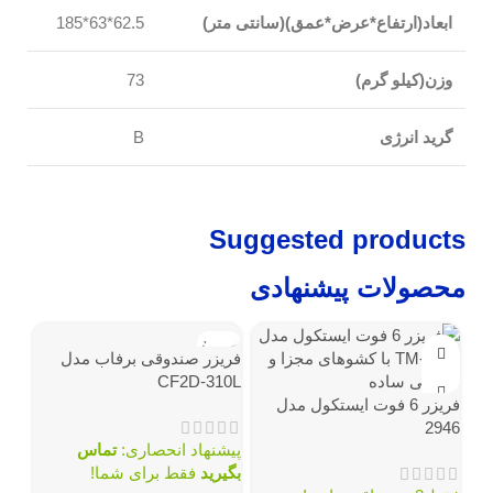
ابعاد(ارتفاع*عرض*عمق)(سانتی متر)
62.5*63*185
وزن(کیلو گرم)
73
گرید انرژی
B
Suggested products
محصولات پیشنهادی
ناموجود
فریزر صندوقی برفاب مدل
CF2D-310L
فریزر 6 فوت ایستکول مدل
2946
پیشنهاد انحصاری:
تماس
بگیرید
فقط برای شما!