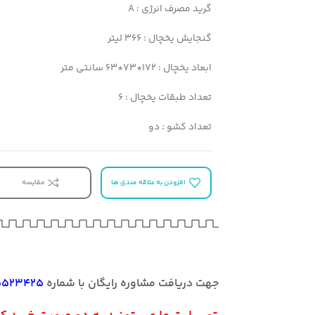
گرید مصرف انرژی : A
ارسال
تضمی
گنجایش یخچال : 366 لیتر
پشتیبانی
ابعاد یخچال : 172*73*63 سانتی متر
برند:
پار
تعداد طبقات یخچال : 6
تعداد کشو : دو
افزودن به علاقه مندی ها
مقایسه
جهت دریافت مشاوره رایگان با شماره
09155523425
تماس بگ