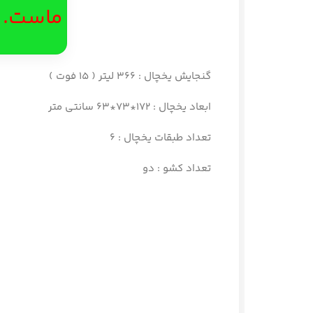
ماست.
گنجایش یخچال : 366 لیتر ( 15 فوت )
ابعاد یخچال : 172*73*63 سانتی متر
تعداد طبقات یخچال : 6
تعداد کشو : دو