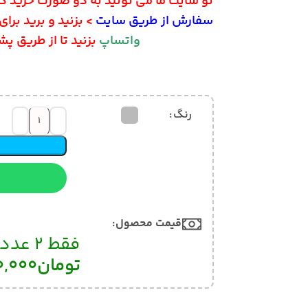
تو سایت ما می تونید به دو صورت خرید کنید. اگه امکا
سفارش از طریق سایت
> بزنید و برید برای پرداخت یا 
واتساپ
بزنید تا از طریق پشتیبان مراحل
رنگ
سفارش 
📱 سفارش
قیمت محصول:​
فقط 2 عدد باقی مانده!
تومان
90,100,000
همی