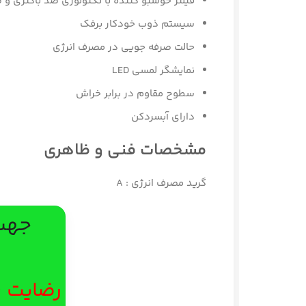
فیلتر خوشبو کننده با تکنولوژی ضد باکتری و ضد قارچ
سیستم ذوب خودکار برفک
حالت صرفه جویی در مصرف انرژی
نمایشگر لمسی LED
سطوح مقاوم در برابر خراش
دارای آبسردکن
مشخصات فنی و ظاهری
گرید مصرف انرژی : A
جهت دریافت 
23425
رضایت