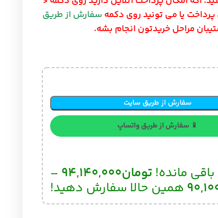
ن پرداخت آنلاین دارید روی دکمه <
می تونید روی دکمه
سفارش از طریق
 خریدتون انجام بشه.
از طریق سایت
 از طریق واتساپ
تومان
94,140,000
–
ن حالا سفارش دهید!