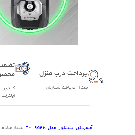
تضمین
پرداخت درب منزل
محصو
بعد از دریافت سفارش
کمترین 
اینترنت
آبسردکن ایستکول مدل TM-RG۴۱۰
، بسیار ساده،