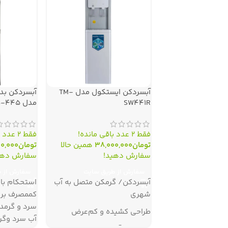
آبسردکن ایستکول مدل TM-
آبسردکن بد
SW۴۴۱R
مدل TM-SB-۴۴۵
فقط 2 عدد باقی مانده!
فقط 2 عدد باقی مانده!
تومان
38,000,000
همین حالا
تومان
0,000
سفارش دهید!
سفارش دهی
سفارش از طریق سایت
سفارش از 
آبسردکن/ گرمکن متصل به آب
استحکام با
شهری
کممصرف برق 
طراحی کشیده و کم‌عرض
آب سرد وگر