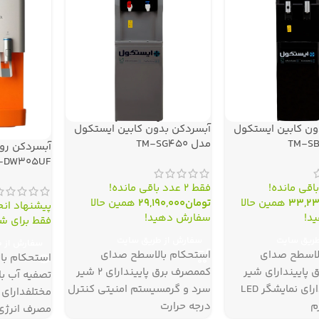
ون کابین ایستکول
آبسردکن بدون کابین ایستکول
مدل TM-SG۴۵۰
آبسردکن رو
-DW۳۰۵UF
فقط 2 عدد باقی مانده!
33,23
همین حالا
تومان
29,190,000
همین حالا
پیشنهاد ان
د!
سفارش دهید!
فقط برای شم
طریق سایت
سفارش از طریق سایت
سفارش از 
لاسطح صدای
استحکام بالاسطح صدای
پاییندارای شير
کممصرف برق پاییندارای ۲ شیر
سرد و گرمدارای نمایشگر LED
سرد و گرمسیستم امنیتی کنترل
مختلفدارای
م
درجه حرارت
مصرف انرژی