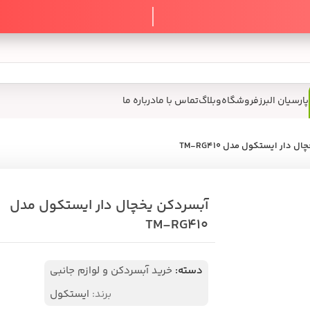
پارسیان البرز
فروشگاه
وبلاگ
تماس با ما
درباره ما
 دار ایستکول مدل TM-RG۴۱۰
آبسردکن یخچال دار ایستکول مدل
TM-RG۴۱۰
دسته:
خرید آبسردکن و لوازم جانبی
برند:
ایستکول