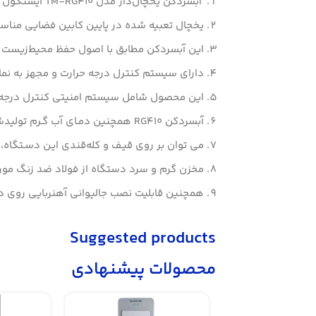
آبسرد‌کن یخچال‌دار مدل TM-RG۴۱۰ ایستکول با سه شیر آب سرد، گرم و ولرم به شما این امکان را می‌دهد در سه دمای مختلف آب تصفیه شده و گوارا نوش‌جان کنید.
یخچال تعبیه شده در پایین کابین فضایی مناسب
این آبسردکن مطابق با اصول حفظ محیط‌زیست و
دارای سیستم کنترل درجه حرارت و مجهز به نمایشگر LED آب سرد و گرم و 
این محصول شامل سیستم امنیتی کنترل درجه حر
آبسردکن RG410 همچنین دمـای آب گـرم تولیدشـده را همیشـه بیـن ۸۰ تـا ۹۰ درجـه ســانتیگراد نگه می‌دارد.
می توان بر روی قیـف و کله‌قندی ایـن دسـتگاه، م
مخزن گرم و سرد دستگاه از فولاد ضد زنگ مورد
همچنین قابلیت نصب جالیوانی آهنربایی روی د
Suggested products
محصولات پیشنهادی