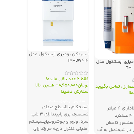
آبسردکن رومیزی ایستکول مدل
آبسردکن مجه
TM-DW۴۱۴
ایستکول مدل ۴۸۰ICE
میزی ایستکول مدل
TM 
فقط 2 عدد باقی مانده!
فقط 2 عدد باقی مانده!
تومان
30,650,000
همین حالا
تومان
0,000
حصاری:
تماس بگیرید
سفارش دهید!
سفارش دهی
ا!
سفارش از طریق سایت
سفارش از 
طریق سایت
استحکام بالاسطح صدای
آبسردکن و ی
استحکام بالادارای ۴ فیلتر
کممصرف برق پاییندارای ۳ شیر
تصفیه آب با ۴ عملکرد
سرد، ولرم و جوشرومیزیسیستم
دستگاهی ه
 سنسور کاهش
امنیتی کنترل درجه حرارتدارای
هم‌زمان آب 
 در شبمتصل به آب