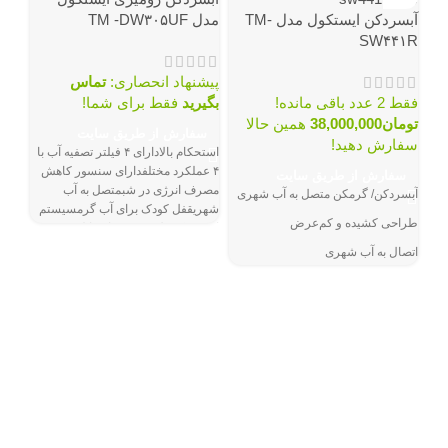
آبسردکن ایستکول مدل TM-
مدل TM -DW۳۰۵UF
SW۴۴۱R
پیشنهاد انحصاری:
تماس
فقط 2 عدد باقی مانده!
بگیرید
فقط برای شما!
تومان
38,000,000
همین حالا
سفارش از طریق سایت
سفارش دهید!
استحکام بالادارای ۴ فیلتر تصفیه آب با
آبس
۴ عملکرد مختلفدارای سنسور کاهش
سفارش از طریق سایت
مدل ۴۳۸ G
مصرف انرژی در شبمتصل به آب
آبسردکن/ گرمکن متصل به آب شهری
شهریقفل کودک برای آب گرمسيستم
طراحی کشیده و کم‌عرض
امنيتی کنترل درجه حرارتقابلیت نصب
جالیوانی آهنربایی (لوازم جانبی)دارای
فقط 2 عدد باق
اتصال به آب شهری
نمایشگر LED آب گرم و سرد
توم
قفل محافظ آب داغ
سفا
سف
س
ب
ن
تع