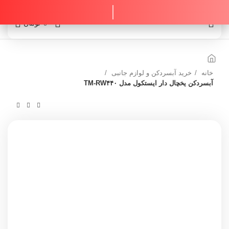
0
0
تومان
خانه
خرید آبسردکن و لوازم جانبی
آبسردکن یخچال دار ایستکول مدل TM-RW۴۴۰