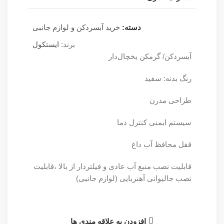
دسته:
خرید آبسردکن و لوازم جانبی
برند:
ایستکول
آب‏سردکن/ گرم‏کن یخچال‌دار
رنگ بدنه: سفید
طراحی مدرن
سیستم ایمنی کنترل دما
قفل محافظ آب داغ
قابلیت نصب منبع آب عادی و فیلتردار از بالا ،قابلیت
نصب جالیوانی آهنربایی (لوازم جانبی)
افزودن به علاقه مندی ها