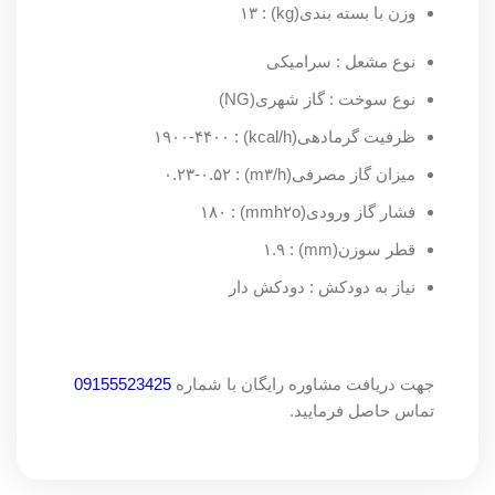
وزن با بسته بندی(kg) : ۱۳
نوع مشعل : سرامیکی
نوع سوخت : گاز شهری(NG)
ظرفیت گرمادهی(kcal/h) : ۱۹۰۰-۴۴۰۰
میزان گاز مصرفی(m۳/h) : ۰.۲۳-۰.۵۲
فشار گاز ورودی(mmh۲o) : ۱۸۰
قطر سوزن(mm) : ۱.۹
نیاز به دودکش : دودکش دار
جهت دریافت مشاوره رایگان با شماره
09155523425
تماس حاصل فرمایید.