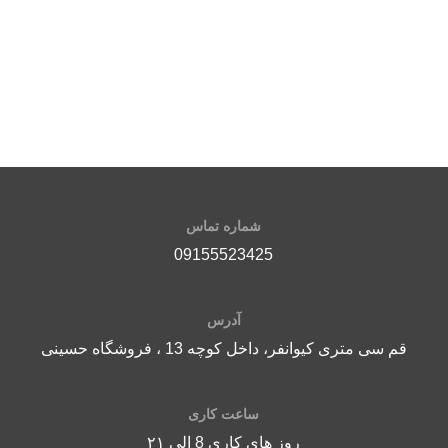
سف
جرقه زن : √
ن
ترموکوپل : √
ن
م
ا
ک
ک
شماره تماس
م
ا
09155523425
آدرس
قم سی متری کیوانفر، داخل کوچه 13 ، فروشگاه حسینی
ساعت کاری
روز های کاری 8 الی ۲۱